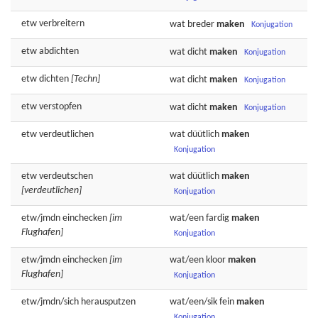
etw
verbreitern
wat
breder
maken
Konjugation
etw
abdichten
wat
dicht
maken
Konjugation
etw
dichten
[Techn]
wat
dicht
maken
Konjugation
etw
verstopfen
wat
dicht
maken
Konjugation
etw
verdeutlichen
wat
düütlich
maken
Konjugation
etw
verdeutschen
wat
düütlich
maken
[verdeutlichen]
Konjugation
etw/jmdn
einchecken
[im
wat/een
fardig
maken
Flughafen]
Konjugation
etw/jmdn
einchecken
[im
wat/een
kloor
maken
Flughafen]
Konjugation
etw/jmdn/sich
herausputzen
wat/een/sik
fein
maken
Konjugation