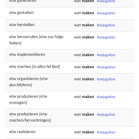
etw
generieren
wat
maken
Konjugation
etw
gestalten
wat
maken
Konjugation
etw
herstellen
wat
maken
Konjugation
etw
hervorrufen
[etw zur Folge
wat
maken
Konjugation
haben]
etw
implementieren
wat
maken
Konjugation
etw
machen
[in allen hd Bed]
wat
maken
Konjugation
etw
organisieren
[etw
wat
maken
Konjugation
durchführen]
etw
produzieren
[etw
wat
maken
Konjugation
erzeugen]
etw
produzieren
[etw
wat
maken
Konjugation
machen/hervorbringen]
etw
realisieren
wat
maken
Konjugation