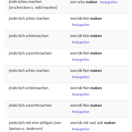
jmdn
scheu
machen
een
schu
maken
Konjugation
[erschrecken u. wild machen]
jmdn/sich
schön
machen
een/sik
fein
maken
Konjugation
jmdn/sich
schönmachen
een/sik
fein
maken
Konjugation
jmdn/sich
zurechtmachen
een/sik
fein
maken
Konjugation
jmdn/sich
schön
machen
een/sik
fien
maken
Konjugation
jmdn/sich
schönmachen
een/sik
fien
maken
Konjugation
jmdn/sich
zurechtmachen
een/sik
fien
maken
Konjugation
jmdn/sich mit etw
sättigen
[von
een/sik mit wat
satt
maken
Speisen u. Anderem]
Konjugation