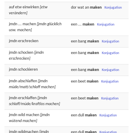
auf etw
einwirken
[etw
dor wat an
maken
Konjugation
verändern]
jmdn ...
machen
[jmdn glücklich
een ...
maken
Konjugation
usw. machen]
jmdn
erschrecken
een
bang
maken
Konjugation
jmdn
schocken
[jmdn
een
bang
maken
Konjugation
erschrecken]
jmdn
schockieren
een
bang
maken
Konjugation
jmdn
abschlaffen
[jmdn
een
beet
maken
Konjugation
müde/matt/schlaff machen]
jmdn
erschlaffen
[jmdn
een
beet
maken
Konjugation
schlaff/müde/kraftlos machen]
jmdn
wild
machen
[jmdn
een dull
maken
Konjugation
wütend machen]
jmdn
wildmachen
[jmdn
een dull
maken
Konjugation