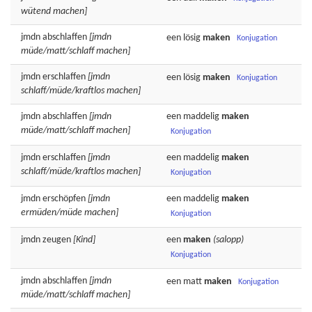
wütend machen]
jmdn
abschlaffen
[jmdn
een
lösig
maken
Konjugation
müde/matt/schlaff machen]
jmdn
erschlaffen
[jmdn
een
lösig
maken
Konjugation
schlaff/müde/kraftlos machen]
jmdn
abschlaffen
[jmdn
een
maddelig
maken
müde/matt/schlaff machen]
Konjugation
jmdn
erschlaffen
[jmdn
een
maddelig
maken
schlaff/müde/kraftlos machen]
Konjugation
jmdn
erschöpfen
[jmdn
een
maddelig
maken
ermüden/müde machen]
Konjugation
jmdn
zeugen
[Kind]
een
maken
(salopp)
Konjugation
jmdn
abschlaffen
[jmdn
een
matt
maken
Konjugation
müde/matt/schlaff machen]