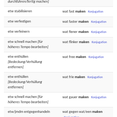
durchführen/fertig machen]
etw
stabilisieren
wat
fast
maken
Konjugation
etw
verfestigen
wat
faster
maken
Konjugation
etw
verfeinern
wat
fiener
maken
Konjugation
etw
schnell
machen
[für
wat
flinker
maken
Konjugation
höheres Tempo bearbeiten]
etw
enthüllen
wat
free
maken
Konjugation
[Bedeckung/Verhüllung
entfernen]
etw
enthüllen
wat
frie
maken
Konjugation
[Bedeckung/Verhüllung
entfernen]
etw
schnell
machen
[für
wat
gauer
maken
Konjugation
höheres Tempo bearbeiten]
etw/jmdm
entgegenhandeln
wat gegen wat/een
maken