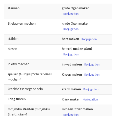
staunen
grote
Ogen
maken
Konjugation
Stielaugen
machen
grote
Ogen
maken
Konjugation
stählen
hart
maken
Konjugation
niesen
hatschi
maken
(fam)
Konjugation
in etw
machen
in wat
maken
Konjugation
spaßen
[Lustiges/Scherzhaftes
Kneep
maken
Konjugation
machen]
krankheitserregend
sein
krank
maken
Konjugation
Krieg
führen
Krieg
maken
Konjugation
mit jmdm
streiten
[mit jmdm
mit een
Striet
maken
Streit haben]
Konjugation