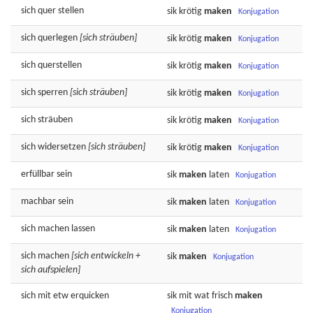
sich
quer
stellen
sik
krötig
maken
Konjugation
sich
querlegen
[sich sträuben]
sik
krötig
maken
Konjugation
sich
querstellen
sik
krötig
maken
Konjugation
sich
sperren
[sich sträuben]
sik
krötig
maken
Konjugation
sich
sträuben
sik
krötig
maken
Konjugation
sich
widersetzen
[sich sträuben]
sik
krötig
maken
Konjugation
erfüllbar
sein
sik
maken
laten
Konjugation
machbar
sein
sik
maken
laten
Konjugation
sich
machen
lassen
sik
maken
laten
Konjugation
sich
machen
[sich entwickeln +
sik
maken
Konjugation
sich aufspielen]
sich mit etw
erquicken
sik mit wat
frisch
maken
Konjugation