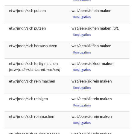
etw/jmdn/sich
putzen
wat/een/sik
fein
maken
Konjugation
etw/jmdn/sich
putzen
wat/een/sik
fien
maken
(alt)
Konjugation
etw/jmdn/sich
herausputzen
wat/een/sik
fien
maken
Konjugation
etw/jmdn/sich
fertig
machen
wat/een/sik
kloor
maken
[etw/jmdn/sich bereitmachen]
Konjugation
etw/jmdn/sich
rein
machen
wat/een/sik
rein
maken
Konjugation
etw/jmdn/sich
reinigen
wat/een/sik
rein
maken
Konjugation
etw/jmdn/sich
reinmachen
wat/een/sik
rein
maken
Konjugation