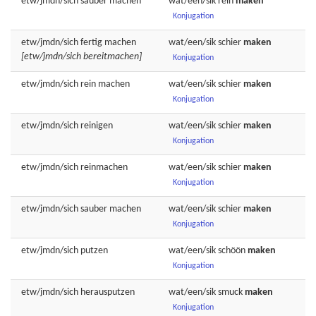
etw/jmdn/sich
sauber
machen
wat/een/sik
rein
maken
Konjugation
etw/jmdn/sich
fertig
machen
wat/een/sik
schier
maken
[etw/jmdn/sich bereitmachen]
Konjugation
etw/jmdn/sich
rein
machen
wat/een/sik
schier
maken
Konjugation
etw/jmdn/sich
reinigen
wat/een/sik
schier
maken
Konjugation
etw/jmdn/sich
reinmachen
wat/een/sik
schier
maken
Konjugation
etw/jmdn/sich
sauber
machen
wat/een/sik
schier
maken
Konjugation
etw/jmdn/sich
putzen
wat/een/sik
schöön
maken
Konjugation
etw/jmdn/sich
herausputzen
wat/een/sik
smuck
maken
Konjugation