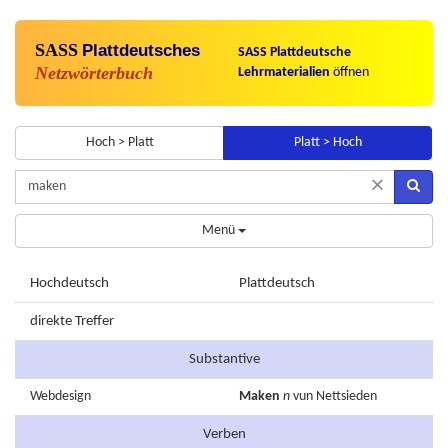
SASS
Plattdeutsches
SASS Plattdeutsche
Netzwörterbuch
Lehrmaterialien
öffnen
Hoch > Platt
Platt > Hoch
×
Menü
Hochdeutsch
Plattdeutsch
direkte Treffer
Substantive
Webdesign
Maken
n
vun Nettsieden
Verben