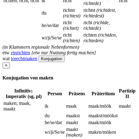
richten; richt, richt
ik
richt
richt
richtede)
richtst
richtst
(richtdest,
du
(richtest)
richtedest)
richt
richt
(richtde,
he/se/dat
(richtet)
richtede)
richt
richten
(richtden,
wi/ji/Se/se
(richten)
richteden)
(in Klammern regionale Nebenformen)
etw
einrichten
[etw nur Nutzung fertig machen]
wat
torechtmaken
Konjugation
×
Konjugation von maken
Infinitiv;
Partizip
Person
Präsens
Präteritum
Imperativ (sg, pl)
II
maken; maak,
ik
maak
maak/möök
maakt
maakt
du
maakst
maakst/möökst
he/se/dat
maakt
maak/möök
maakt
wi/ji/Se/se
maken/möken
(maken)