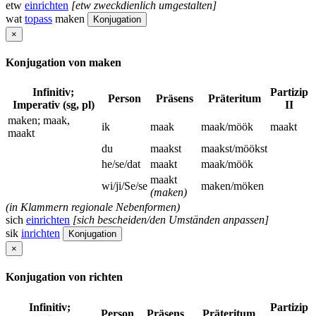
etw
einrichten
[etw zweckdienlich umgestalten]
wat
topass
maken
Konjugation
×
Konjugation von maken
Infinitiv;
Partizip
Person
Präsens
Präteritum
Imperativ (sg, pl)
II
maken; maak,
ik
maak
maak/möök
maakt
maakt
du
maakst
maakst/möökst
he/se/dat
maakt
maak/möök
maakt
wi/ji/Se/se
maken/möken
(maken)
(in Klammern regionale Nebenformen)
sich
einrichten
[sich bescheiden/den Umständen anpassen]
sik
inrichten
Konjugation
×
Konjugation von richten
Infinitiv;
Partizip
Person
Präsens
Präteritum