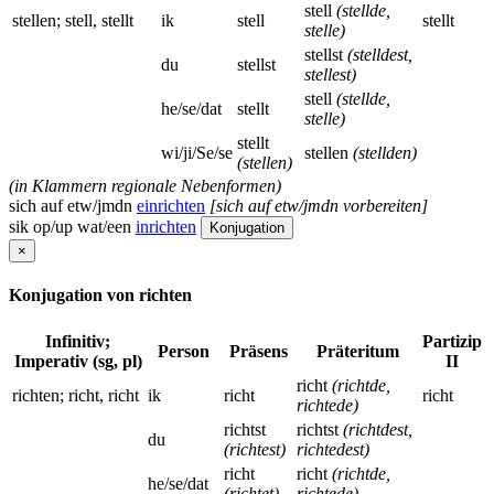
stell
(stellde,
stellen; stell, stellt
ik
stell
stellt
stelle)
stellst
(stelldest,
du
stellst
stellest)
stell
(stellde,
he/se/dat
stellt
stelle)
stellt
wi/ji/Se/se
stellen
(stellden)
(stellen)
(in Klammern regionale Nebenformen)
sich auf etw/jmdn
einrichten
[sich auf etw/jmdn vorbereiten]
sik op/up wat/een
inrichten
Konjugation
×
Konjugation von richten
Infinitiv;
Partizip
Person
Präsens
Präteritum
Imperativ (sg, pl)
II
richt
(richtde,
richten; richt, richt
ik
richt
richt
richtede)
richtst
richtst
(richtdest,
du
(richtest)
richtedest)
richt
richt
(richtde,
he/se/dat
(richtet)
richtede)