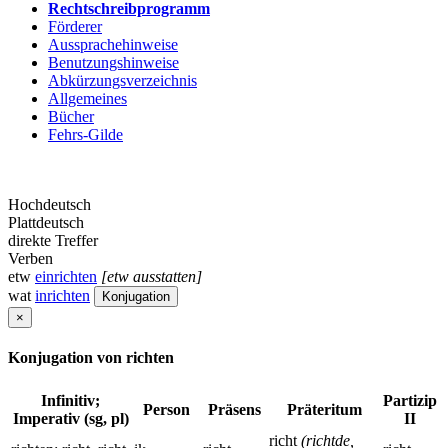
Rechtschreibprogramm
Förderer
Aussprachehinweise
Benutzungshinweise
Abkürzungsverzeichnis
Allgemeines
Bücher
Fehrs-Gilde
Hochdeutsch
Plattdeutsch
direkte Treffer
Verben
etw
einrichten
[etw ausstatten]
wat
inrichten
Konjugation
×
Konjugation von richten
Infinitiv;
Partizip
Person
Präsens
Präteritum
Imperativ (sg, pl)
II
richt
(richtde,