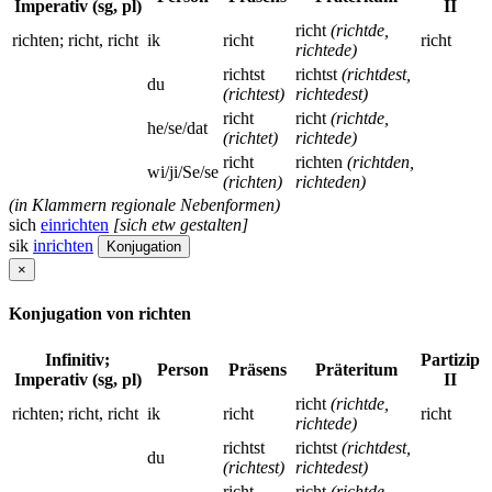
Imperativ (sg, pl)
II
richt
(richtde,
richten; richt, richt
ik
richt
richt
richtede)
richtst
richtst
(richtdest,
du
(richtest)
richtedest)
richt
richt
(richtde,
he/se/dat
(richtet)
richtede)
richt
richten
(richtden,
wi/ji/Se/se
(richten)
richteden)
(in Klammern regionale Nebenformen)
sich
einrichten
[sich etw gestalten]
sik
inrichten
Konjugation
×
Konjugation von richten
Infinitiv;
Partizip
Person
Präsens
Präteritum
Imperativ (sg, pl)
II
richt
(richtde,
richten; richt, richt
ik
richt
richt
richtede)
richtst
richtst
(richtdest,
du
(richtest)
richtedest)
richt
richt
(richtde,