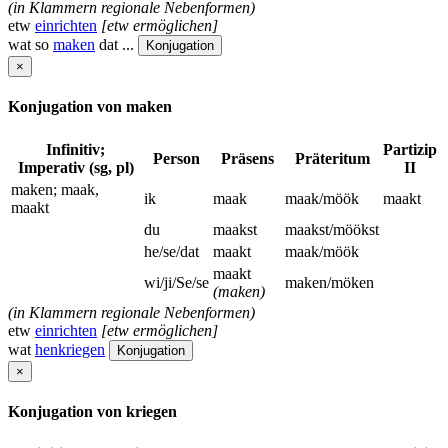
(in Klammern regionale Nebenformen)
etw
einrichten
[etw ermöglichen]
wat so
maken
dat ...
Konjugation
×
Konjugation von maken
Infinitiv;
Partizip
Person
Präsens
Präteritum
Imperativ (sg, pl)
II
maken; maak,
ik
maak
maak/möök
maakt
maakt
du
maakst
maakst/möökst
he/se/dat
maakt
maak/möök
maakt
wi/ji/Se/se
maken/möken
(maken)
(in Klammern regionale Nebenformen)
etw
einrichten
[etw ermöglichen]
wat
henkriegen
Konjugation
×
Konjugation von kriegen