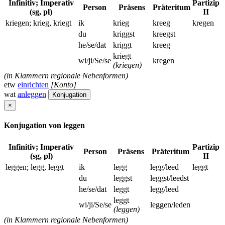
Infinitiv; Imperativ
Partizip
Person
Präsens
Präteritum
(sg, pl)
II
kriegen; krieg, kriegt
ik
krieg
kreeg
kregen
du
kriggst
kreegst
he/se/dat
kriggt
kreeg
kriegt
wi/ji/Se/se
kregen
(kriegen)
(in Klammern regionale Nebenformen)
etw
einrichten
[Konto]
wat
anleggen
Konjugation
×
Konjugation von leggen
Infinitiv; Imperativ
Partizip
Person
Präsens
Präteritum
(sg, pl)
II
leggen; legg, leggt
ik
legg
legg/leed
leggt
du
leggst
leggst/leedst
he/se/dat
leggt
legg/leed
leggt
wi/ji/Se/se
leggen/leden
(leggen)
(in Klammern regionale Nebenformen)