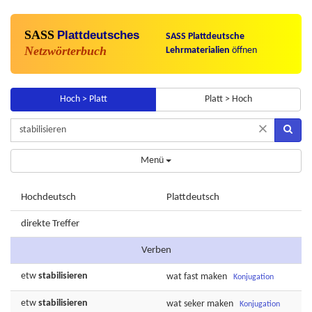
SASS
Plattdeutsches
SASS Plattdeutsche
Netzwörterbuch
Lehrmaterialien
öffnen
Hoch > Platt
Platt > Hoch
×
Menü
Hochdeutsch
Plattdeutsch
direkte Treffer
Verben
etw
stabilisieren
wat
fast
maken
Konjugation
etw
stabilisieren
wat
seker
maken
Konjugation