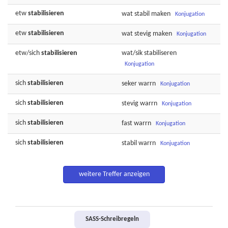
etw
stabilisieren
wat
stabil
maken
Konjugation
etw
stabilisieren
wat
stevig
maken
Konjugation
etw/sich
stabilisieren
wat/sik
stabiliseren
Konjugation
sich
stabilisieren
seker
warrn
Konjugation
sich
stabilisieren
stevig
warrn
Konjugation
sich
stabilisieren
fast
warrn
Konjugation
sich
stabilisieren
stabil
warrn
Konjugation
weitere Treffer anzeigen
SASS-Schreibregeln