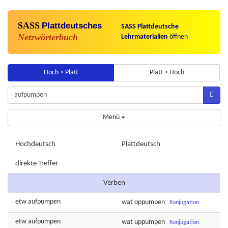
SASS
Plattdeutsches
SASS Plattdeutsche
Netzwörterbuch
Lehrmaterialien
öffnen
Hoch > Platt
Platt > Hoch
Menü
Hochdeutsch
Plattdeutsch
direkte Treffer
Verben
etw
aufpumpen
wat
oppumpen
Konjugation
etw
aufpumpen
wat
uppumpen
Konjugation