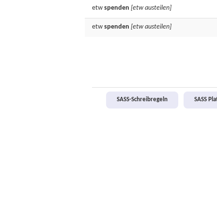
etw
spenden
[etw austeilen]
etw
spenden
[etw austeilen]
SASS-Schreibregeln
SASS Pl