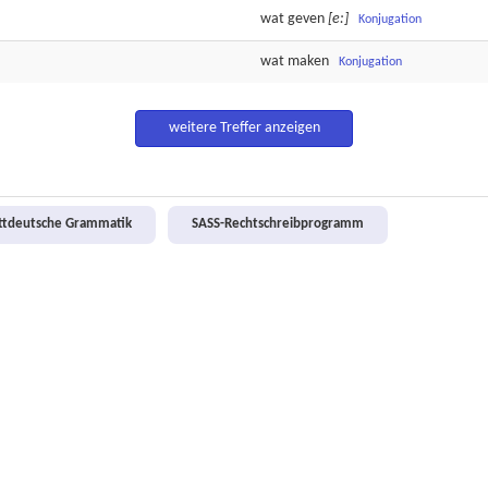
wat
geven
[e:]
Konjugation
wat
maken
Konjugation
weitere Treffer anzeigen
attdeutsche Grammatik
SASS-Rechtschreibprogramm