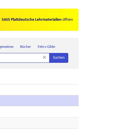
SASS Plattdeutsche Lehrmaterialien
öffnen
lgemeines
Bücher
Fehrs-Gilde
×
Suchen