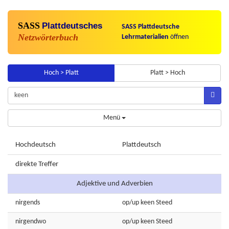
SASS
Plattdeutsches
SASS Plattdeutsche
Netzwörterbuch
Lehrmaterialien
öffnen
Hoch > Platt
Platt > Hoch
Menü
Hochdeutsch
Plattdeutsch
direkte Treffer
Adjektive und Adverbien
nirgends
op/up
keen
Steed
nirgendwo
op/up
keen
Steed