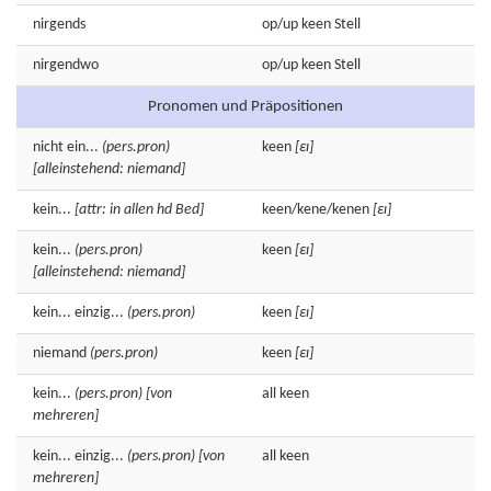
nirgends
op/up
keen
Stell
nirgendwo
op/up
keen
Stell
Pronomen und Präpositionen
nicht
ein...
(pers.pron)
keen
[εɪ]
[alleinstehend: niemand]
kein...
[attr: in allen hd Bed]
keen
/
kene
/
kenen
[εɪ]
kein...
(pers.pron)
keen
[εɪ]
[alleinstehend: niemand]
kein...
einzig...
(pers.pron)
keen
[εɪ]
niemand
(pers.pron)
keen
[εɪ]
kein...
(pers.pron)
[von
all
keen
mehreren]
kein...
einzig...
(pers.pron)
[von
all
keen
mehreren]