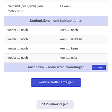
niemand
(pers.pron)
[von
all
keen
mehreren]
Konjunktionen und Subjunktionen
weder
... noch
keen
... noch
weder
... noch
keen
... un keen
weder
... noch
keen
... keen
weder
... noch
keen
... oder
Ausdrücke, Redensarten, Wendungen
anzeigen
weitere Treffer anzeigen
SASS-Schreibregeln