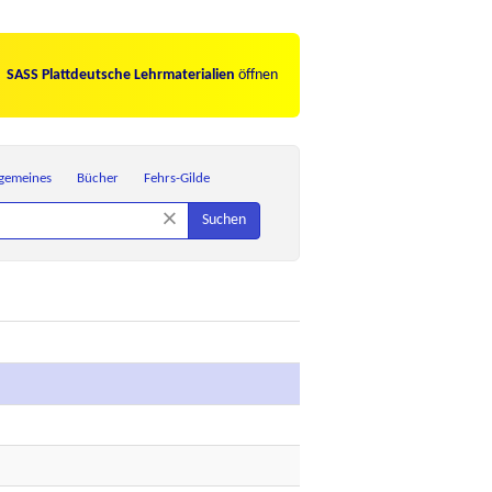
SASS Plattdeutsche Lehrmaterialien
öffnen
lgemeines
Bücher
Fehrs-Gilde
×
Suchen