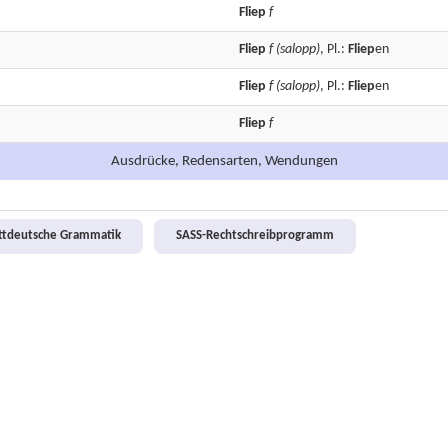
Fliep
f
Fliep
f
(salopp)
, Pl.:
Fliep
en
Fliep
f
(salopp)
, Pl.:
Fliep
en
Fliep
f
Ausdrücke, Redensarten, Wendungen
attdeutsche Grammatik
SASS-Rechtschreibprogramm