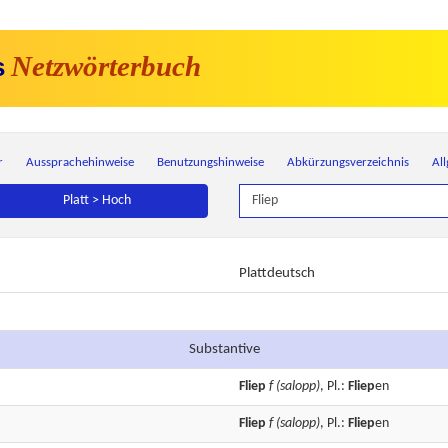
Netzwörterbuch
s
r
Aussprachehinweise
Benutzungshinweise
Abkürzungsverzeichnis
Al
Platt > Hoch
Plattdeutsch
Substantive
Fliep
f
(salopp)
, Pl.:
Fliep
en
Fliep
f
(salopp)
, Pl.:
Fliep
en