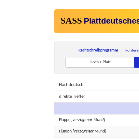
SASS
Plattdeutsche
Rechtschreibprogramm
Fördere
Hoch > Platt
Hochdeutsch
direkte Treffer
Flappe
[verzogener Mund]
Flunsch
[verzogener Mund]