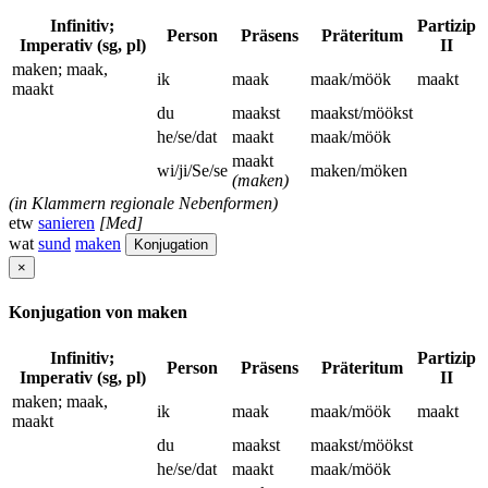
Infinitiv;
Partizip
Person
Präsens
Präteritum
Imperativ (sg, pl)
II
maken; maak,
ik
maak
maak/möök
maakt
maakt
du
maakst
maakst/möökst
he/se/dat
maakt
maak/möök
maakt
wi/ji/Se/se
maken/möken
(maken)
(in Klammern regionale Nebenformen)
etw
sanieren
[Med]
wat
sund
maken
Konjugation
×
Konjugation von maken
Infinitiv;
Partizip
Person
Präsens
Präteritum
Imperativ (sg, pl)
II
maken; maak,
ik
maak
maak/möök
maakt
maakt
du
maakst
maakst/möökst
he/se/dat
maakt
maak/möök