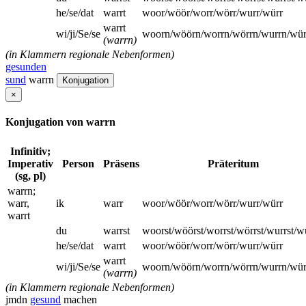
he/se/dat
warrt
woor/wöör/worr/wörr/wurr/würr
warrt
wi/ji/Se/se
woorn/wöörn/worrn/wörrn/wurrn/wür
(warrn)
(in Klammern regionale Nebenformen)
gesunden
sund
warrn
Konjugation
×
Konjugation von warrn
Infinitiv;
Imperativ
Person
Präsens
Präteritum
(sg, pl)
warrn;
warr,
ik
warr
woor/wöör/worr/wörr/wurr/würr
warrt
du
warrst
woorst/wöörst/worrst/wörrst/wurrst/w
he/se/dat
warrt
woor/wöör/worr/wörr/wurr/würr
warrt
wi/ji/Se/se
woorn/wöörn/worrn/wörrn/wurrn/wür
(warrn)
(in Klammern regionale Nebenformen)
jmdn
gesund
machen