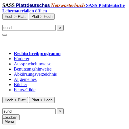
SASS
Netzwörterbuch
Plattdeutsches
SASS Plattdeutsche
Lehrmaterialien
öffnen
Hoch > Platt
Platt > Hoch
×
Rechtschreibprogramm
Förderer
Aussprachehinweise
Benutzungshinweise
Abkürzungsverzeichnis
Allgemeines
Bücher
Fehrs-Gilde
Hoch > Platt
Platt > Hoch
×
Suchen
Menü