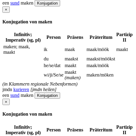
een
sund
maken
Konjugation
×
Konjugation von maken
Infinitiv;
Partizip
Person
Präsens
Präteritum
Imperativ (sg, pl)
II
maken; maak,
ik
maak
maak/möök
maakt
maakt
du
maakst
maakst/möökst
he/se/dat
maakt
maak/möök
maakt
wi/ji/Se/se
maken/möken
(maken)
(in Klammern regionale Nebenformen)
jmdn
kurieren
[jmdn heilen]
een
sund
maken
Konjugation
×
Konjugation von maken
Infinitiv;
Partizip
Person
Präsens
Präteritum
Imperativ (sg, pl)
II