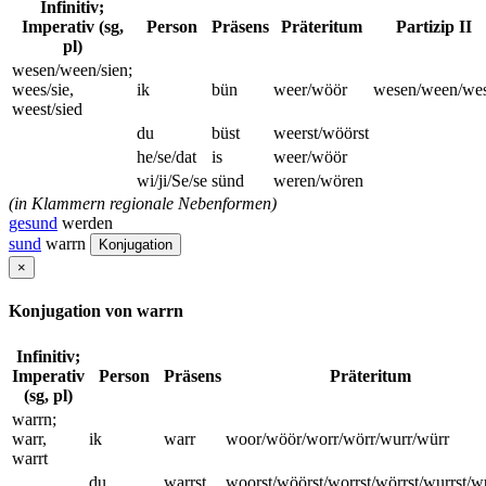
Infinitiv;
Imperativ (sg,
Person
Präsens
Präteritum
Partizip II
pl)
wesen/ween/sien;
wees/sie,
ik
bün
weer/wöör
wesen/ween/wes
weest/sied
du
büst
weerst/wöörst
he/se/dat
is
weer/wöör
wi/ji/Se/se
sünd
weren/wören
(in Klammern regionale Nebenformen)
gesund
werden
sund
warrn
Konjugation
×
Konjugation von warrn
Infinitiv;
Imperativ
Person
Präsens
Präteritum
(sg, pl)
warrn;
warr,
ik
warr
woor/wöör/worr/wörr/wurr/würr
warrt
du
warrst
woorst/wöörst/worrst/wörrst/wurrst/w