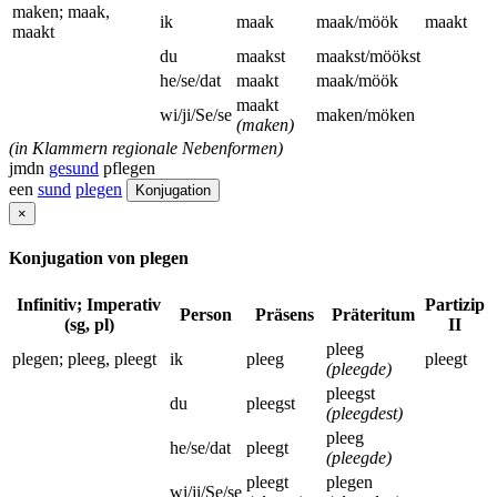
maken; maak,
ik
maak
maak/möök
maakt
maakt
du
maakst
maakst/möökst
he/se/dat
maakt
maak/möök
maakt
wi/ji/Se/se
maken/möken
(maken)
(in Klammern regionale Nebenformen)
jmdn
gesund
pflegen
een
sund
plegen
Konjugation
×
Konjugation von plegen
Infinitiv; Imperativ
Partizip
Person
Präsens
Präteritum
(sg, pl)
II
pleeg
plegen; pleeg, pleegt
ik
pleeg
pleegt
(pleegde)
pleegst
du
pleegst
(pleegdest)
pleeg
he/se/dat
pleegt
(pleegde)
pleegt
plegen
wi/ji/Se/se