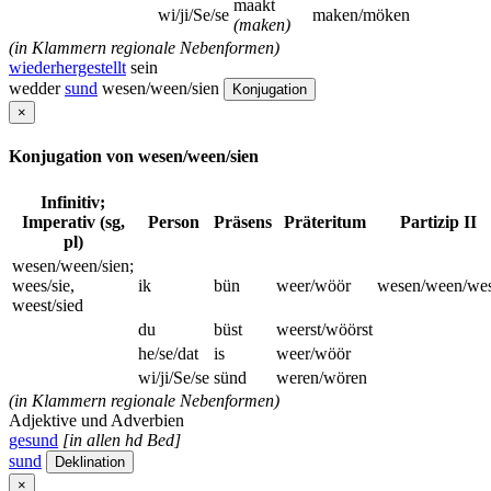
maakt
wi/ji/Se/se
maken/möken
(maken)
(in Klammern regionale Nebenformen)
wiederhergestellt
sein
wedder
sund
wesen/ween/sien
Konjugation
×
Konjugation von wesen/ween/sien
Infinitiv;
Imperativ (sg,
Person
Präsens
Präteritum
Partizip II
pl)
wesen/ween/sien;
wees/sie,
ik
bün
weer/wöör
wesen/ween/wes
weest/sied
du
büst
weerst/wöörst
he/se/dat
is
weer/wöör
wi/ji/Se/se
sünd
weren/wören
(in Klammern regionale Nebenformen)
Adjektive und Adverbien
gesund
[in allen hd Bed]
sund
Deklination
×