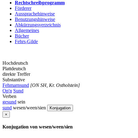
Rechtschreibprogramm
Förderer
Aussprachehinweise
Benutzungshinweise
Abkürzungsverzeichnis
Allgemeines
Bücher
Fehrs-Gilde
Hochdeutsch
Plattdeutsch
direkte Treffer
Substantive
Fehmarnsund
[ON SH, Kr. Ostholstein]
Op'n
Sund
Verben
gesund
sein
sund
wesen/ween/sien
Konjugation
×
Konjugation von wesen/ween/sien