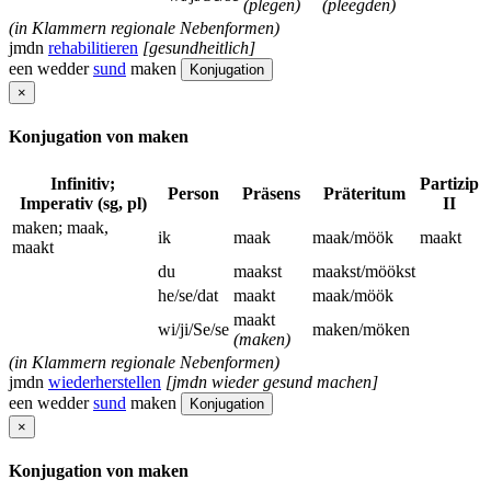
(plegen)
(pleegden)
(in Klammern regionale Nebenformen)
jmdn
rehabilitieren
[gesundheitlich]
een wedder
sund
maken
Konjugation
×
Konjugation von maken
Infinitiv;
Partizip
Person
Präsens
Präteritum
Imperativ (sg, pl)
II
maken; maak,
ik
maak
maak/möök
maakt
maakt
du
maakst
maakst/möökst
he/se/dat
maakt
maak/möök
maakt
wi/ji/Se/se
maken/möken
(maken)
(in Klammern regionale Nebenformen)
jmdn
wiederherstellen
[jmdn wieder gesund machen]
een wedder
sund
maken
Konjugation
×
Konjugation von maken