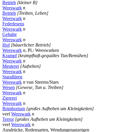
Betrieb
[kleiner B]
Weeswark
n
Betrieb
[Treiben, Leben]
Weeswark
n
Federlesens
Weeswark
n
Gehabe
Weeswark
n
Hof
[bäuerlicher Betrieb]
Weeswark
n
, Pl.: Weeswarken
Krampf
[krampfhaft-gequältes Tun/Bemühen]
Weeswark
n
Meuterei
[Aufsehen]
Weeswark
n
Starallüren
Weeswark
n
vun Steerns/Stars
Wesen
[Gewese, Tun u. Treiben]
Weeswark
n
Ziererei
Weeswark
n
Brimborium
[großes Aufheben um Kleinigkeiten]
veel
Weeswark
n
Terror
[großes Aufheben um Kleinigkeiten]
veel
Weeswark
n
Ausdrücke, Redensarten, Wendungen
anzeigen