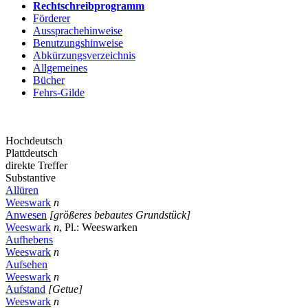
Rechtschreibprogramm
Förderer
Aussprachehinweise
Benutzungshinweise
Abkürzungsverzeichnis
Allgemeines
Bücher
Fehrs-Gilde
Hochdeutsch
Plattdeutsch
direkte Treffer
Substantive
Allüren
Weeswark
n
Anwesen
[größeres bebautes Grundstück]
Weeswark
n
, Pl.: Weeswarken
Aufhebens
Weeswark
n
Aufsehen
Weeswark
n
Aufstand
[Getue]
Weeswark
n