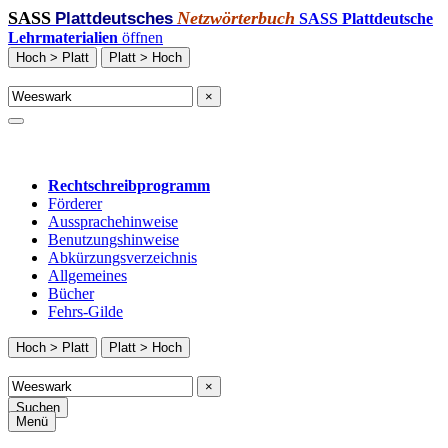
SASS
Netzwörterbuch
Plattdeutsches
SASS Plattdeutsche
Lehrmaterialien
öffnen
Hoch > Platt
Platt > Hoch
×
Rechtschreibprogramm
Förderer
Aussprachehinweise
Benutzungshinweise
Abkürzungsverzeichnis
Allgemeines
Bücher
Fehrs-Gilde
Hoch > Platt
Platt > Hoch
×
Suchen
Menü