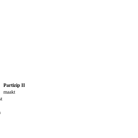
Partizip II
maakt
t
n