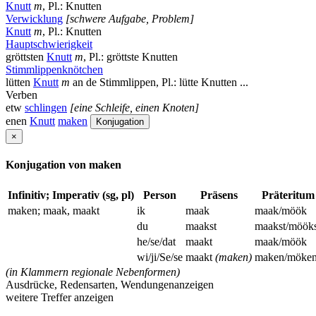
Knutt
m
, Pl.: Knutten
Verwicklung
[schwere Aufgabe, Problem]
Knutt
m
, Pl.: Knutten
Hauptschwierigkeit
gröttsten
Knutt
m
, Pl.: gröttste Knutten
Stimmlippenknötchen
lütten
Knutt
m
an de Stimmlippen, Pl.: lütte Knutten ...
Verben
etw
schlingen
[eine Schleife, einen Knoten]
enen
Knutt
maken
Konjugation
×
Konjugation von maken
Infinitiv; Imperativ (sg, pl)
Person
Präsens
Präteritum
maken; maak, maakt
ik
maak
maak/möök
du
maakst
maakst/mööks
he/se/dat
maakt
maak/möök
wi/ji/Se/se
maakt
(maken)
maken/möke
(in Klammern regionale Nebenformen)
Ausdrücke, Redensarten, Wendungen
anzeigen
weitere Treffer anzeigen