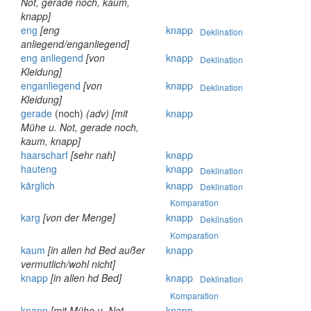
Not, gerade noch, kaum,
knapp]
eng
[eng
knapp
Deklination
anliegend/enganliegend]
eng
anliegend
[von
knapp
Deklination
Kleidung]
enganliegend
[von
knapp
Deklination
Kleidung]
gerade
(noch)
(adv)
[mit
knapp
Mühe u. Not, gerade noch,
kaum, knapp]
haarscharf
[sehr nah]
knapp
hauteng
knapp
Deklination
kärglich
knapp
Deklination
Komparation
karg
[von der Menge]
knapp
Deklination
Komparation
kaum
[in allen hd Bed außer
knapp
vermutlich/wohl nicht]
knapp
[in allen hd Bed]
knapp
Deklination
Komparation
knapp
[mit Mühe u. Not,
knapp