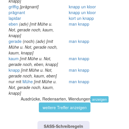
knapp]
griffig
[prägnant]
knapp
un
kloor
prägnant
knapp
un
kloor
lapidar
kort
un
knapp
eben
(adv)
[mit Mühe u.
man
knapp
Not, gerade noch, kaum,
knapp]
gerade
(noch)
(adv)
[mit
man
knapp
Mühe u. Not, gerade noch,
kaum, knapp]
kaum
[mit Mühe u. Not,
man
knapp
gerade noch, eben, knapp]
knapp
[mit Mühe u. Not,
man
knapp
gerade noch, kaum, eben]
nur mit
Mühe
[mit Mühe u.
man
knapp
Not, gerade noch, kaum,
knapp]
Ausdrücke, Redensarten, Wendungen
anzeigen
weitere Treffer anzeigen
SASS-Schreibregeln