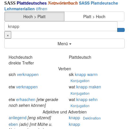
SASS Plattdeutsche
SASS
Netzwörterbuch
Plattdeutsches
Lehrmaterialien
öffnen
Hoch > Platt
Platt > Hoch
×
Menü
Hochdeutsch
Plattdeutsch
direkte Treffer
Verben
sich
verknappen
sik
knapp
warrn
Konjugation
etw
verknappen
wat
knapp
maken
Konjugation
etw
erhaschen
[etw gerade
wat
knapp
sehn
noch sehen können]
Konjugation
Adjektive und Adverbien
anliegend
[eng sitzend]
knapp
Deklination
eben
(adv)
[mit Mühe u.
knapp