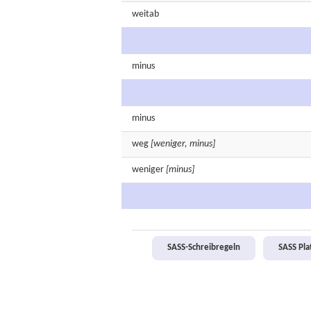
weitab
minus
minus
weg
[weniger, minus]
weniger
[minus]
SASS-Schreibregeln
SASS Pl