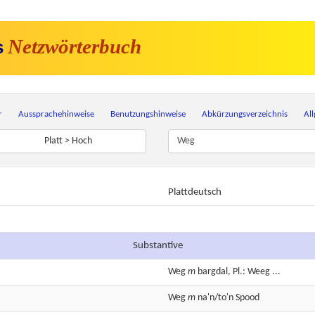
Netzwörterbuch
s
r
Aussprachehinweise
Benutzungshinweise
Abkürzungsverzeichnis
Al
Platt > Hoch
Plattdeutsch
Substantive
Weg
m
bargdal, Pl.: Weeg ...
Weg
m
na'n/to'n Spood