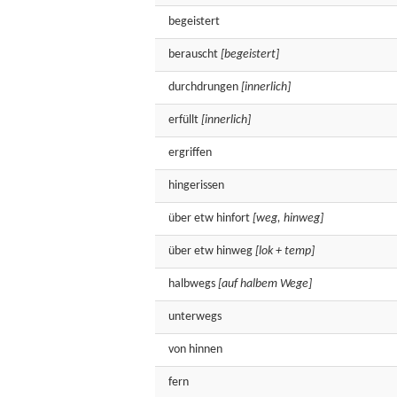
begeistert
berauscht
[begeistert]
durchdrungen
[innerlich]
erfüllt
[innerlich]
ergriffen
hingerissen
über etw
hinfort
[weg, hinweg]
über etw
hinweg
[lok + temp]
halbwegs
[auf halbem Wege]
unterwegs
von
hinnen
fern