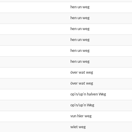
hen
un
weg
hen
un
weg
hen
un
weg
hen
un
weg
hen
un
weg
hen
un
weg
över wat
weg
över wat
weg
op'n/up'n halven
Weg
op'n/up'n
Weg
vun hier
weg
wiet
weg