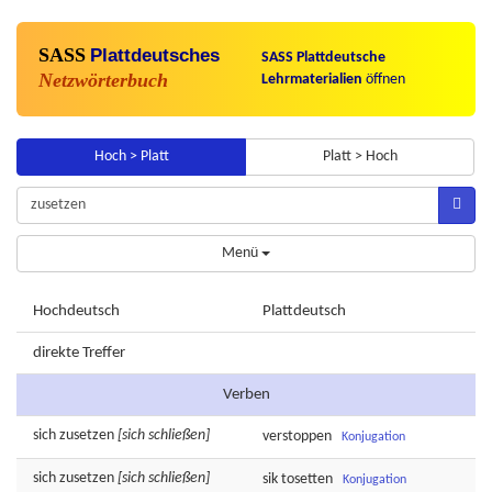
SASS
Plattdeutsches
SASS Plattdeutsche
Netzwörterbuch
Lehrmaterialien
öffnen
Hoch > Platt
Platt > Hoch
Menü
Hochdeutsch
Plattdeutsch
direkte Treffer
Verben
sich
zusetzen
[sich schließen]
verstoppen
Konjugation
sich
zusetzen
[sich schließen]
sik
tosetten
Konjugation