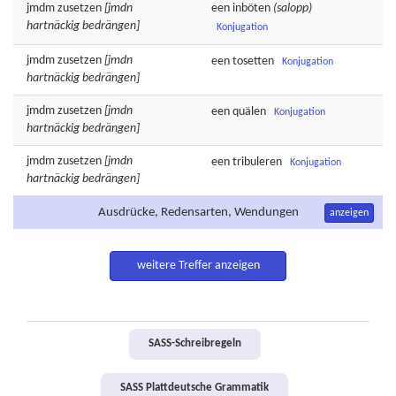
jmdm
zusetzen
[jmdn
een
inböten
(salopp)
hartnäckig bedrängen]
Konjugation
jmdm
zusetzen
[jmdn
een
tosetten
Konjugation
hartnäckig bedrängen]
jmdm
zusetzen
[jmdn
een
quälen
Konjugation
hartnäckig bedrängen]
jmdm
zusetzen
[jmdn
een
tribuleren
Konjugation
hartnäckig bedrängen]
Ausdrücke, Redensarten, Wendungen
anzeigen
weitere Treffer anzeigen
SASS-Schreibregeln
SASS Plattdeutsche Grammatik