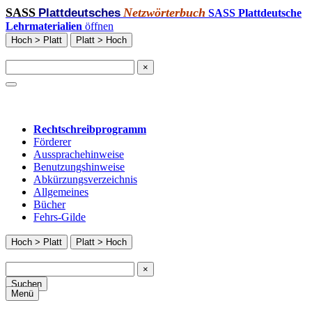
SASS
Netzwörterbuch
Plattdeutsches
SASS Plattdeutsche
Lehrmaterialien
öffnen
Hoch > Platt
Platt > Hoch
×
Rechtschreibprogramm
Förderer
Aussprachehinweise
Benutzungshinweise
Abkürzungsverzeichnis
Allgemeines
Bücher
Fehrs-Gilde
Hoch > Platt
Platt > Hoch
×
Suchen
Menü