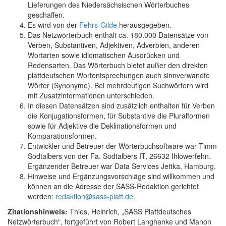
Lieferungen des Niedersächsischen Wörterbuches
geschaffen.
Es wird von der
Fehrs-Gilde
herausgegeben.
Das Netzwörterbuch enthält ca. 180.000 Datensätze von
Verben, Substantiven, Adjektiven, Adverbien, anderen
Wortarten sowie idiomatischen Ausdrücken und
Redensarten. Das Wörterbuch bietet außer den direkten
plattdeutschen Wortentsprechungen auch sinnverwandte
Wörter (Synonyme). Bei mehrdeutigen Suchwörtern wird
mit Zusatzinformationen unterschieden.
In diesen Datensätzen sind zusätzlich enthalten für Verben
die Konjugationsformen, für Substantive die Pluralformen
sowie für Adjektive die Deklinationsformen und
Komparationsformen.
Entwickler und Betreuer der Wörterbuchsoftware war Timm
Sodtalbers von der Fa. Sodtalbers IT, 26632 Ihlowerfehn.
Ergänzender Betreuer war Data Services Jettka, Hamburg.
Hinweise und Ergänzungsvorschläge sind willkommen und
können an die Adresse der SASS-Redaktion gerichtet
werden:
redaktion@sass-platt.de
.
Zitationshinweis:
Thies, Heinrich, „SASS Plattdeutsches
Netzwörterbuch“, fortgeführt von Robert Langhanke und Manon