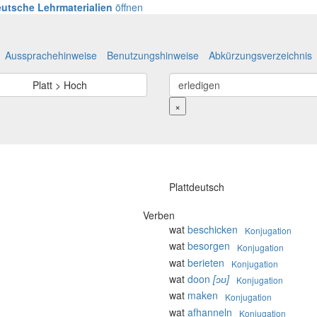
utsche Lehrmaterialien
öffnen
Aussprachehinweise
Benutzungshinweise
Abkürzungsverzeichnis
Platt > Hoch
×
Plattdeutsch
Verben
wat
beschicken
Konjugation
wat
besorgen
Konjugation
wat
berieten
Konjugation
wat
doon
[ɔʊ]
Konjugation
wat
maken
Konjugation
wat
afhanneln
Konjugation