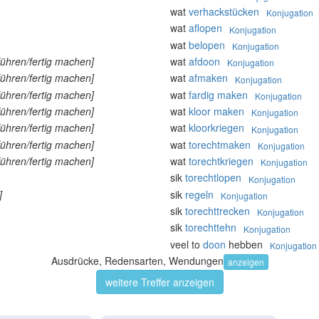
wat
verhackstücken
Konjugation
wat
aflopen
Konjugation
wat
belopen
Konjugation
führen/fertig machen]
wat
afdoon
Konjugation
führen/fertig machen]
wat
afmaken
Konjugation
führen/fertig machen]
wat
fardig
maken
Konjugation
führen/fertig machen]
wat
kloor
maken
Konjugation
führen/fertig machen]
wat
kloorkriegen
Konjugation
führen/fertig machen]
wat
torechtmaken
Konjugation
führen/fertig machen]
wat
torechtkriegen
Konjugation
sik
torechtlopen
Konjugation
]
sik
regeln
Konjugation
sik
torechttrecken
Konjugation
sik
torechttehn
Konjugation
veel to
doon
hebben
Konjugation
Ausdrücke, Redensarten, Wendungen
anzeigen
weitere Treffer anzeigen