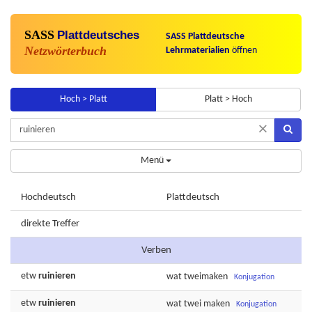
SASS
Plattdeutsches
SASS Plattdeutsche
Netzwörterbuch
Lehrmaterialien
öffnen
Hoch > Platt
Platt > Hoch
×
Menü
Hochdeutsch
Plattdeutsch
direkte Treffer
Verben
etw
ruinieren
wat
tweimaken
Konjugation
etw
ruinieren
wat
twei
maken
Konjugation