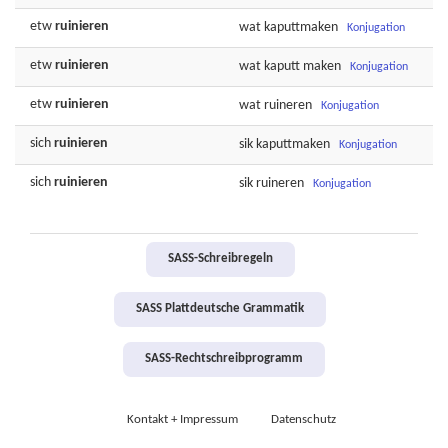
etw
ruinieren
wat
kaputtmaken
Konjugation
etw
ruinieren
wat
kaputt
maken
Konjugation
etw
ruinieren
wat
ruineren
Konjugation
sich
ruinieren
sik
kaputtmaken
Konjugation
sich
ruinieren
sik
ruineren
Konjugation
SASS-Schreibregeln
SASS Plattdeutsche Grammatik
SASS-Rechtschreibprogramm
Kontakt + Impressum
Datenschutz