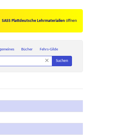
SASS Plattdeutsche Lehrmaterialien
öffnen
lgemeines
Bücher
Fehrs-Gilde
×
Suchen