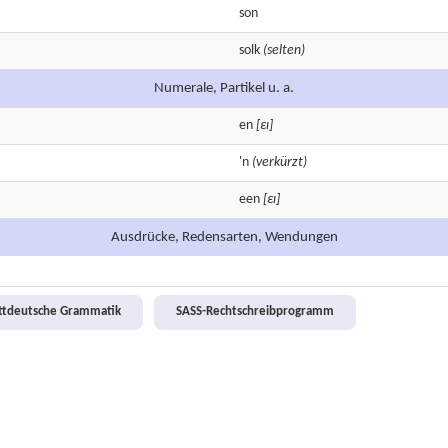
son
solk
(selten)
Numerale, Partikel u. a.
en
[εɪ]
'n
(verkürzt)
een
[εɪ]
Ausdrücke, Redensarten, Wendungen
attdeutsche Grammatik
SASS-Rechtschreibprogramm