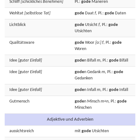
Schliff
[schickliches Benehmen]
Pl.:
gode
Maneren
Wohltat
[selbstlose Tat]
gode
Daat
f
, Pl.:
gode
Daten
Lichtblick
gode
Utsicht
f
, Pl.:
gode
Utsichten
Qualitätsware
gode
Woor
[o:]
f
, Pl.:
gode
Woren
Idee
[guter Einfall]
gode
n
Bifall
m
, Pl.:
gode
Bifäll
Idee
[guter Einfall]
gode
n
Gedank
m
, Pl.:
gode
Gedanken
Idee
[guter Einfall]
gode
n
Infall
m
, Pl.:
gode
Infäll
Gutmensch
gode
n
Minsch
m+n
, Pl.:
gode
Minschen
Adjektive und Adverbien
aussichtsreich
mit
gode
Utsichten