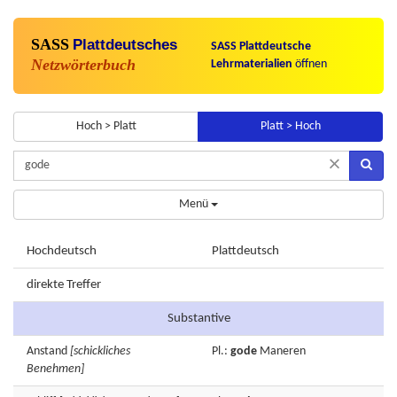
SASS
Plattdeutsches
SASS Plattdeutsche
Netzwörterbuch
Lehrmaterialien
öffnen
Hoch > Platt
Platt > Hoch
×
Menü
Hochdeutsch
Plattdeutsch
direkte Treffer
Substantive
Anstand
[schickliches
Pl.:
gode
Maneren
Benehmen]