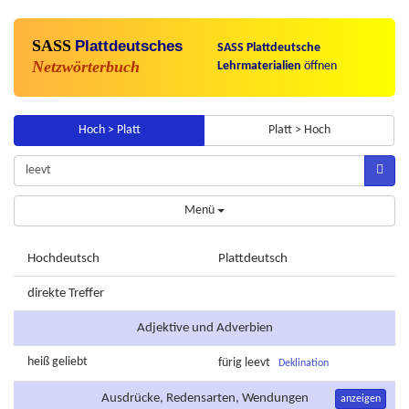
SASS
Plattdeutsches
SASS Plattdeutsche
Netzwörterbuch
Lehrmaterialien
öffnen
Hoch > Platt
Platt > Hoch
Menü
Hochdeutsch
Plattdeutsch
direkte Treffer
Adjektive und Adverbien
heiß
geliebt
fürig
leevt
Deklination
Ausdrücke, Redensarten, Wendungen
anzeigen