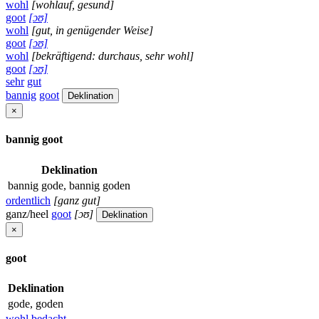
wohl
[wohlauf, gesund]
goot
[ɔʊ]
wohl
[gut, in genügender Weise]
goot
[ɔʊ]
wohl
[bekräftigend: durchaus, sehr wohl]
goot
[ɔʊ]
sehr
gut
bannig
goot
Deklination
×
bannig goot
Deklination
bannig gode, bannig goden
ordentlich
[ganz gut]
ganz/heel
goot
[ɔʊ]
Deklination
×
goot
Deklination
gode, goden
wohl
bedacht