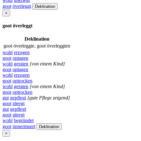
wohl
überlegt
goot
överleggt
Deklination
×
goot överleggt
Deklination
goot överleggte, goot överleggten
wohl
erzogen
goot
optagen
wohl
geraten
[von einem Kind]
goot
optagen
wohl
erzogen
goot
optrocken
wohl
geraten
[von einem Kind]
goot
optrocken
gut
gepflegt
[gute Pflege zeigend]
goot
pleegt
gut
gepflegt
goot
pleegt
wohl
begründet
goot
ünnermuert
Deklination
×