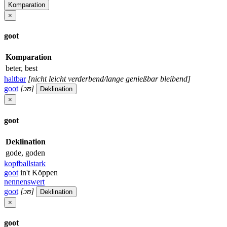
Komparation
×
goot
Komparation
beter, best
haltbar
[nicht leicht verderbend/lange genießbar bleibend]
goot
[ɔʊ]
Deklination
×
goot
Deklination
gode, goden
kopfballstark
goot
in't Köppen
nennenswert
goot
[ɔʊ]
Deklination
×
goot