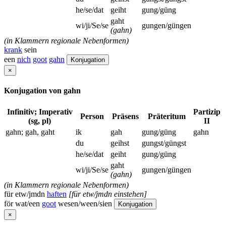
he/se/dat
geiht
gung/güng
gaht
wi/ji/Se/se
gungen/güngen
(gahn)
(in Klammern regionale Nebenformen)
krank
sein
een
nich
goot
gahn
Konjugation
×
Konjugation von gahn
Infinitiv; Imperativ
Partizip
Person
Präsens
Präteritum
(sg, pl)
II
gahn; gah, gaht
ik
gah
gung/güng
gahn
du
geihst
gungst/güngst
he/se/dat
geiht
gung/güng
gaht
wi/ji/Se/se
gungen/güngen
(gahn)
(in Klammern regionale Nebenformen)
für etw/jmdn
haften
[für etw/jmdn einstehen]
för wat/een
goot
wesen/ween/sien
Konjugation
×