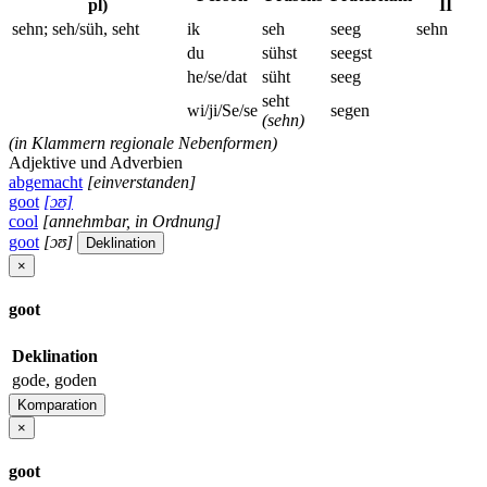
pl)
II
sehn; seh/süh, seht
ik
seh
seeg
sehn
du
sühst
seegst
he/se/dat
süht
seeg
seht
wi/ji/Se/se
segen
(sehn)
(in Klammern regionale Nebenformen)
Adjektive und Adverbien
abgemacht
[einverstanden]
goot
[ɔʊ]
cool
[annehmbar, in Ordnung]
goot
[ɔʊ]
Deklination
×
goot
Deklination
gode, goden
Komparation
×
goot