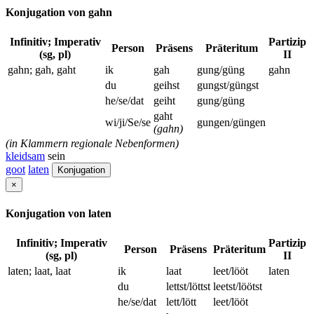
Konjugation von gahn
Infinitiv; Imperativ
Partizip
Person
Präsens
Präteritum
(sg, pl)
II
gahn; gah, gaht
ik
gah
gung/güng
gahn
du
geihst
gungst/güngst
he/se/dat
geiht
gung/güng
gaht
wi/ji/Se/se
gungen/güngen
(gahn)
(in Klammern regionale Nebenformen)
kleidsam
sein
goot
laten
Konjugation
×
Konjugation von laten
Infinitiv; Imperativ
Partizip
Person
Präsens
Präteritum
(sg, pl)
II
laten; laat, laat
ik
laat
leet/lööt
laten
du
lettst/löttst
leetst/löötst
he/se/dat
lett/lött
leet/lööt