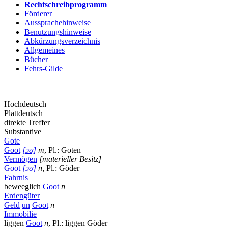
Rechtschreibprogramm
Förderer
Aussprachehinweise
Benutzungshinweise
Abkürzungsverzeichnis
Allgemeines
Bücher
Fehrs-Gilde
Hochdeutsch
Plattdeutsch
direkte Treffer
Substantive
Gote
Goot
[ɔʊ]
m
, Pl.: Goten
Vermögen
[materieller Besitz]
Goot
[ɔʊ]
n
, Pl.: Göder
Fahrnis
beweeglich
Goot
n
Erdengüter
Geld
un
Goot
n
Immobilie
liggen
Goot
n
, Pl.: liggen Göder