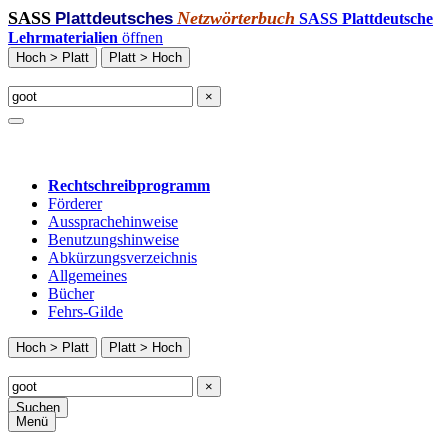
SASS
Netzwörterbuch
Plattdeutsches
SASS Plattdeutsche
Lehrmaterialien
öffnen
Hoch > Platt
Platt > Hoch
×
Rechtschreibprogramm
Förderer
Aussprachehinweise
Benutzungshinweise
Abkürzungsverzeichnis
Allgemeines
Bücher
Fehrs-Gilde
Hoch > Platt
Platt > Hoch
×
Suchen
Menü