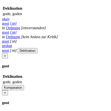
Deklination
gode, goden
okay
goot
[ɔʊ]
in
Ordnung
[einverstanden]
goot
[ɔʊ]
in
Ordnung
[kein Anlass zur Kritik]
goot
[ɔʊ]
probat
goot
[ɔʊ]
Deklination
×
goot
Deklination
gode, goden
Komparation
×
goot