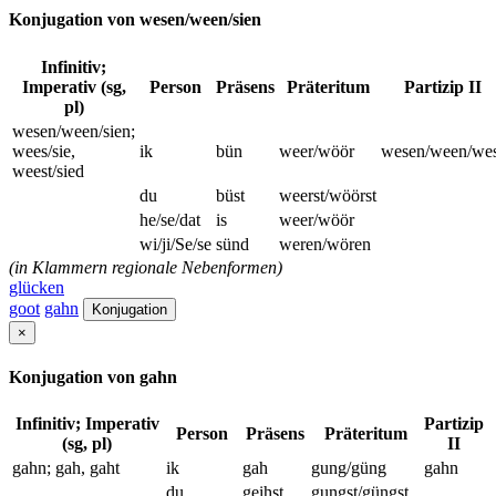
Konjugation von wesen/ween/sien
Infinitiv;
Imperativ (sg,
Person
Präsens
Präteritum
Partizip II
pl)
wesen/ween/sien;
wees/sie,
ik
bün
weer/wöör
wesen/ween/wes
weest/sied
du
büst
weerst/wöörst
he/se/dat
is
weer/wöör
wi/ji/Se/se
sünd
weren/wören
(in Klammern regionale Nebenformen)
glücken
goot
gahn
Konjugation
×
Konjugation von gahn
Infinitiv; Imperativ
Partizip
Person
Präsens
Präteritum
(sg, pl)
II
gahn; gah, gaht
ik
gah
gung/güng
gahn
du
geihst
gungst/güngst