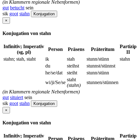
(in Klammern regionale Nebenformen)
gut
betucht
sein
sik
goot
stahn
Konjugation
×
Konjugation von stahn
Infinitiv; Imperativ
Partizip
Person
Präsens
Präteritum
(sg, pl)
II
stahn; stah, staht
ik
stah
stunn/stünn
stahn
du
steihst
stunnst/stünnst
he/se/dat
steiht
stunn/stünn
staht
wi/ji/Se/se
stunnen/stünnen
(stahn)
(in Klammern regionale Nebenformen)
gut
situiert
sein
sik
goot
stahn
Konjugation
×
Konjugation von stahn
Infinitiv; Imperativ
Partizip
Person
Präsens
Präteritum