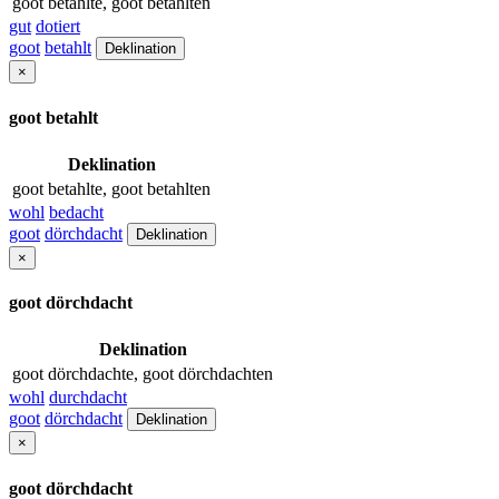
goot betahlte, goot betahlten
gut
dotiert
goot
betahlt
Deklination
×
goot betahlt
Deklination
goot betahlte, goot betahlten
wohl
bedacht
goot
dörchdacht
Deklination
×
goot dörchdacht
Deklination
goot dörchdachte, goot dörchdachten
wohl
durchdacht
goot
dörchdacht
Deklination
×
goot dörchdacht