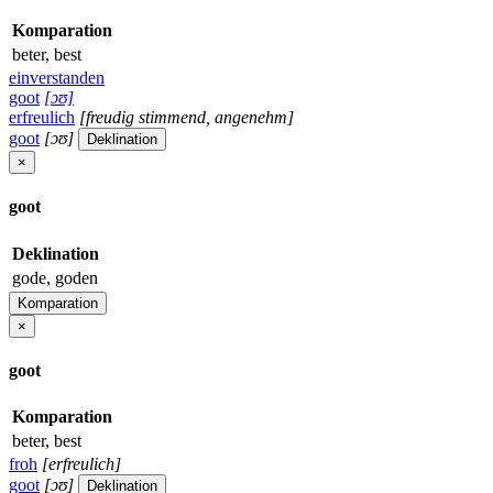
Komparation
beter, best
einverstanden
goot
[ɔʊ]
erfreulich
[freudig stimmend, angenehm]
goot
[ɔʊ]
Deklination
×
goot
Deklination
gode, goden
Komparation
×
goot
Komparation
beter, best
froh
[erfreulich]
goot
[ɔʊ]
Deklination