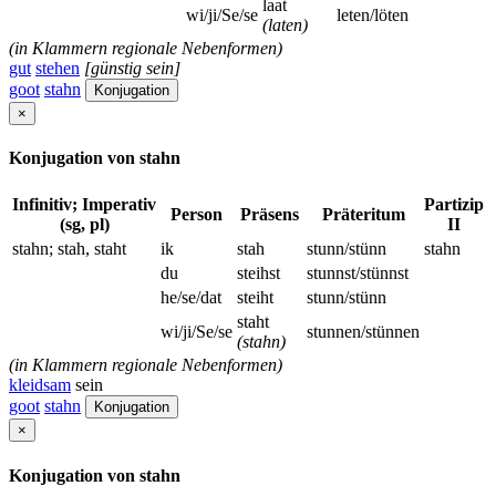
laat
wi/ji/Se/se
leten/löten
(laten)
(in Klammern regionale Nebenformen)
gut
stehen
[günstig sein]
goot
stahn
Konjugation
×
Konjugation von stahn
Infinitiv; Imperativ
Partizip
Person
Präsens
Präteritum
(sg, pl)
II
stahn; stah, staht
ik
stah
stunn/stünn
stahn
du
steihst
stunnst/stünnst
he/se/dat
steiht
stunn/stünn
staht
wi/ji/Se/se
stunnen/stünnen
(stahn)
(in Klammern regionale Nebenformen)
kleidsam
sein
goot
stahn
Konjugation
×
Konjugation von stahn