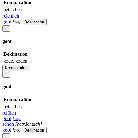
Komparation
beter, best
reichlich
goot
[ɔʊ]
Deklination
×
goot
Deklination
gode, goden
Komparation
×
goot
Komparation
beter, best
reiflich
goot
[ɔʊ]
schön
[beträchtlich]
goot
[ɔʊ]
Deklination
×