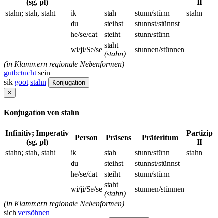
(sg, pl)
II
stahn; stah, staht
ik
stah
stunn/stünn
stahn
du
steihst
stunnst/stünnst
he/se/dat
steiht
stunn/stünn
staht
wi/ji/Se/se
stunnen/stünnen
(stahn)
(in Klammern regionale Nebenformen)
gutbetucht
sein
sik
goot
stahn
Konjugation
×
Konjugation von stahn
Infinitiv; Imperativ
Partizip
Person
Präsens
Präteritum
(sg, pl)
II
stahn; stah, staht
ik
stah
stunn/stünn
stahn
du
steihst
stunnst/stünnst
he/se/dat
steiht
stunn/stünn
staht
wi/ji/Se/se
stunnen/stünnen
(stahn)
(in Klammern regionale Nebenformen)
sich
versöhnen