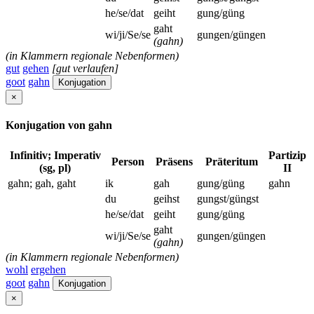
he/se/dat
geiht
gung/güng
gaht
wi/ji/Se/se
gungen/güngen
(gahn)
(in Klammern regionale Nebenformen)
gut
gehen
[gut verlaufen]
goot
gahn
Konjugation
×
Konjugation von gahn
Infinitiv; Imperativ
Partizip
Person
Präsens
Präteritum
(sg, pl)
II
gahn; gah, gaht
ik
gah
gung/güng
gahn
du
geihst
gungst/güngst
he/se/dat
geiht
gung/güng
gaht
wi/ji/Se/se
gungen/güngen
(gahn)
(in Klammern regionale Nebenformen)
wohl
ergehen
goot
gahn
Konjugation
×