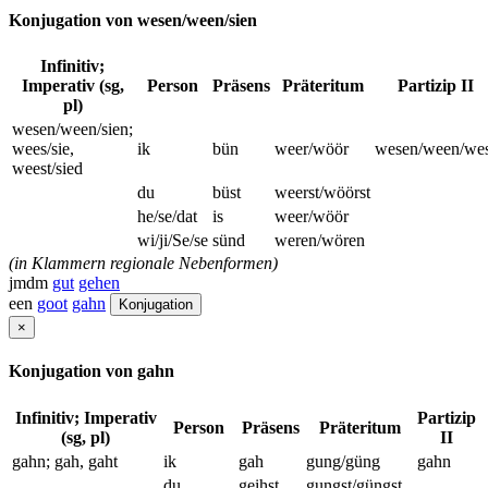
Konjugation von wesen/ween/sien
Infinitiv;
Imperativ (sg,
Person
Präsens
Präteritum
Partizip II
pl)
wesen/ween/sien;
wees/sie,
ik
bün
weer/wöör
wesen/ween/wes
weest/sied
du
büst
weerst/wöörst
he/se/dat
is
weer/wöör
wi/ji/Se/se
sünd
weren/wören
(in Klammern regionale Nebenformen)
jmdm
gut
gehen
een
goot
gahn
Konjugation
×
Konjugation von gahn
Infinitiv; Imperativ
Partizip
Person
Präsens
Präteritum
(sg, pl)
II
gahn; gah, gaht
ik
gah
gung/güng
gahn
du
geihst
gungst/güngst