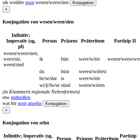
sik wedder
goot
wesen/ween/sien
Konjugation
×
Konjugation von wesen/ween/sien
Infinitiv;
Imperativ (sg,
Person
Präsens
Präteritum
Partizip II
pl)
wesen/ween/sien;
wees/sie,
ik
bün
weer/wöör
wesen/ween/wes
weest/sied
du
büst
weerst/wöörst
he/se/dat
is
weer/wöör
wi/ji/Se/se
sünd
weren/wören
(in Klammern regionale Nebenformen)
etw
gutheißen
wat för
goot
ansehn
Konjugation
×
Konjugation von sehn
Infinitiv; Imperativ (sg,
Partizip
Person
Präsens
Präteritum