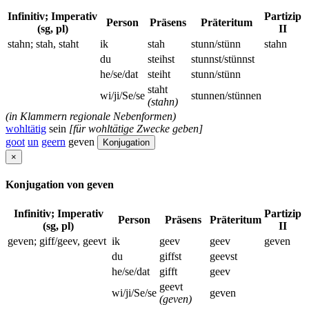
Infinitiv; Imperativ
Partizip
Person
Präsens
Präteritum
(sg, pl)
II
stahn; stah, staht
ik
stah
stunn/stünn
stahn
du
steihst
stunnst/stünnst
he/se/dat
steiht
stunn/stünn
staht
wi/ji/Se/se
stunnen/stünnen
(stahn)
(in Klammern regionale Nebenformen)
wohltätig
sein
[für wohltätige Zwecke geben]
goot
un
geern
geven
Konjugation
×
Konjugation von geven
Infinitiv; Imperativ
Partizip
Person
Präsens
Präteritum
(sg, pl)
II
geven; giff/geev, geevt
ik
geev
geev
geven
du
giffst
geevst
he/se/dat
gifft
geev
geevt
wi/ji/Se/se
geven
(geven)