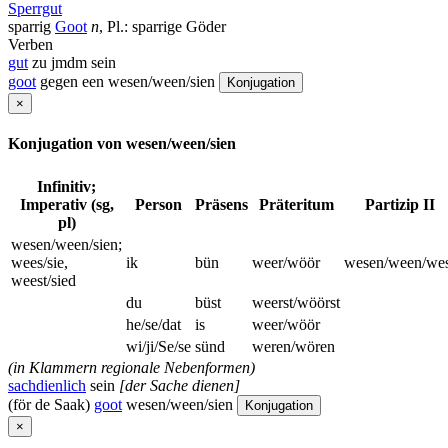
Sperrgut
sparrig
Goot
n
, Pl.: sparrige Göder
Verben
gut
zu jmdm sein
goot
gegen een wesen/ween/sien
Konjugation
×
Konjugation von wesen/ween/sien
Infinitiv;
Imperativ (sg,
Person
Präsens
Präteritum
Partizip II
pl)
wesen/ween/sien;
wees/sie,
ik
bün
weer/wöör
wesen/ween/wes
weest/sied
du
büst
weerst/wöörst
he/se/dat
is
weer/wöör
wi/ji/Se/se
sünd
weren/wören
(in Klammern regionale Nebenformen)
sachdienlich
sein
[der Sache dienen]
(för de Saak)
goot
wesen/ween/sien
Konjugation
×