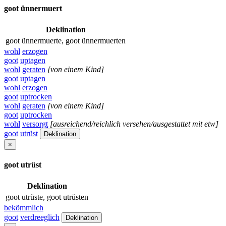
goot ünnermuert
Deklination
goot ünnermuerte, goot ünnermuerten
wohl
erzogen
goot
uptagen
wohl
geraten
[von einem Kind]
goot
uptagen
wohl
erzogen
goot
uptrocken
wohl
geraten
[von einem Kind]
goot
uptrocken
wohl
versorgt
[ausreichend/reichlich versehen/ausgestattet mit etw]
goot
utrüst
Deklination
×
goot utrüst
Deklination
goot utrüste, goot utrüsten
bekömmlich
goot
verdreeglich
Deklination