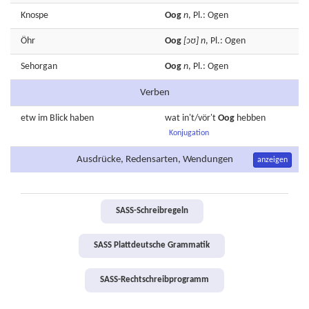
Knospe
Oog
n
, Pl.: Ogen
Öhr
Oog
[ɔʊ]
n
, Pl.: Ogen
Sehorgan
Oog
n
, Pl.: Ogen
Verben
etw im
Blick
haben
wat in't/vör't
Oog
hebben
Konjugation
Ausdrücke, Redensarten, Wendungen
anzeigen
SASS-Schreibregeln
SASS Plattdeutsche Grammatik
SASS-Rechtschreibprogramm