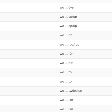
wo
...
över
wo
...
op
/
up
wo
...
op
/
up
wo
...
rin
wo
...
rop
/
rup
wo
...
rüm
wo
...
rut
wo
...
to
wo
...
to
wo
...
twüschen
wo
...
üm
wo
...
üm