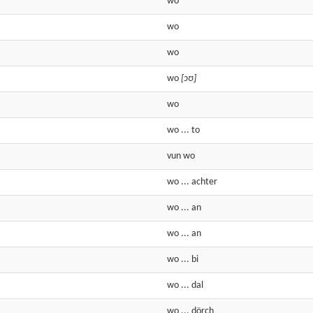
wo
wo
wo
wo
[ɔʊ]
wo
wo
... to
vun
wo
wo
...
achter
wo
...
an
wo
...
an
wo
...
bi
wo
...
dal
wo
...
dörch