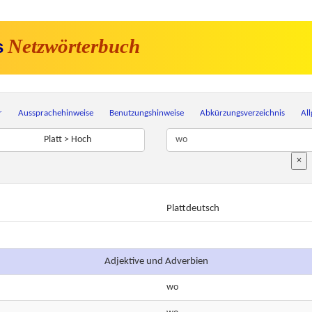
Netzwörterbuch
s
r
Aussprachehinweise
Benutzungshinweise
Abkürzungsverzeichnis
Al
Platt > Hoch
×
Plattdeutsch
Adjektive und Adverbien
wo