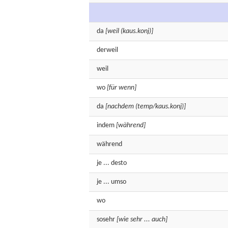
da
[weil (kaus.konj)]
derweil
weil
wo
[für wenn]
da
[nachdem (temp/kaus.konj)]
indem
[während]
während
je
...
desto
je
...
umso
wo
sosehr
[wie sehr ... auch]