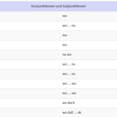
Konjunktionen und Subjunktionen
wo
wo
... nu
wo
wo
nu
wo
wo
...
nu
wo
...
nu
wo
...
wo
wo
...
wo
wo
doch
wo
dull
...
ok