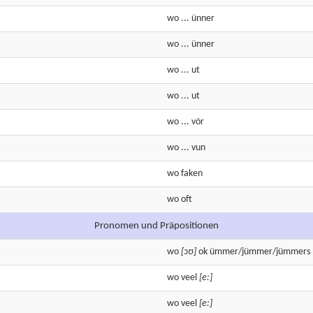
wo
...
ünner
wo
...
ünner
wo
...
ut
wo
...
ut
wo
...
vör
wo
...
vun
wo
faken
wo
oft
Pronomen und Präpositionen
wo
[ɔʊ]
ok ümmer/jümmer/jümmers
wo
veel
[e:]
wo
veel
[e:]