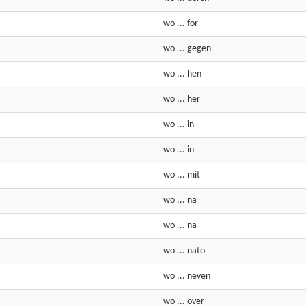
wo
...
för
wo
...
gegen
wo
...
hen
wo
...
her
wo
...
in
wo
...
in
wo
...
mit
wo
...
na
wo
...
na
wo
...
nato
wo
...
neven
wo
...
över