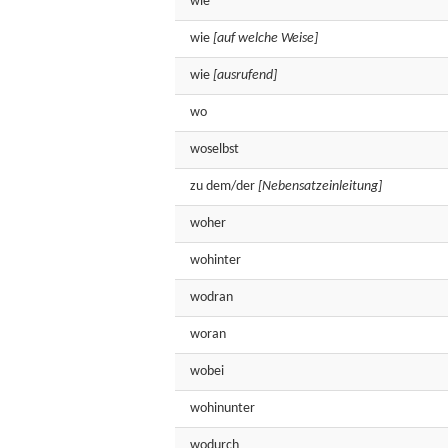
wie
wie
[auf welche Weise]
wie
[ausrufend]
wo
woselbst
zu
dem/der
[Nebensatzeinleitung]
woher
wohinter
wodran
woran
wobei
wohinunter
wodurch