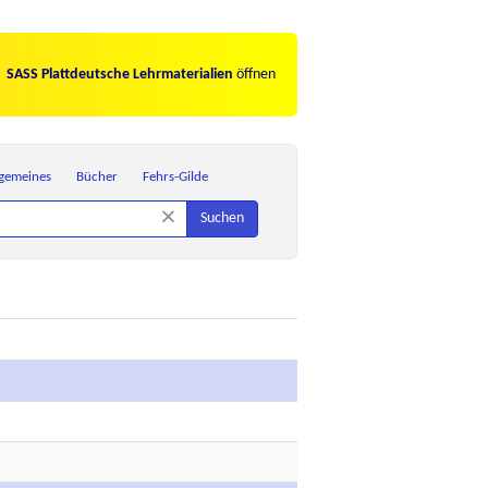
SASS Plattdeutsche Lehrmaterialien
öffnen
lgemeines
Bücher
Fehrs-Gilde
×
Suchen