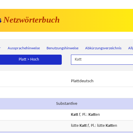
Netzwörterbuch
s
r
Aussprachehinweise
Benutzungshinweise
Abkürzungsverzeichnis
Al
Platt > Hoch
Plattdeutsch
Substantive
Katt
f
, Pl.:
Katt
en
lütte
Katt
f
, Pl.: lütte
Katt
en