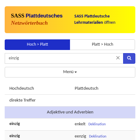
SASS
Plattdeutsches
SASS Plattdeutsche
Netzwörterbuch
Lehrmaterialien
öffnen
Hoch > Platt
Platt > Hoch
×
Menü
Hochdeutsch
Plattdeutsch
direkte Treffer
Adjektive und Adverbien
einzig
enkelt
Deklination
einzig
eenzig
Deklination