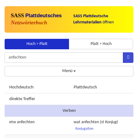
SASS
Plattdeutsches
SASS Plattdeutsche
Netzwörterbuch
Lehrmaterialien
öffnen
Hoch > Platt
Platt > Hoch
Menü
Hochdeutsch
Plattdeutsch
direkte Treffer
Verben
etw
anfechten
wat
anfechten
(st Konjug)
Konjugation