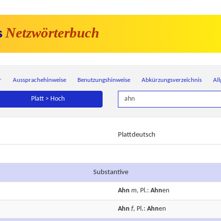
Netzwörterbuch
s
r
Aussprachehinweise
Benutzungshinweise
Abkürzungsverzeichnis
Al
Platt > Hoch
Plattdeutsch
Substantive
Ahn
m
, Pl.:
Ahn
en
Ahn
f
, Pl.:
Ahn
en