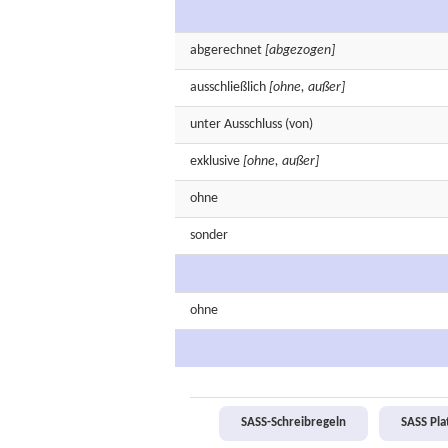
abgerechnet
[abgezogen]
ausschließlich
[ohne, außer]
unter
Ausschluss
(von)
exklusive
[ohne, außer]
ohne
sonder
ohne
SASS-Schreibregeln
SASS Pl