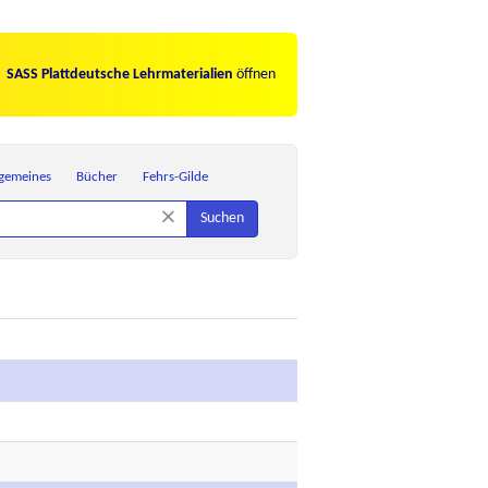
SASS Plattdeutsche Lehrmaterialien
öffnen
lgemeines
Bücher
Fehrs-Gilde
×
Suchen