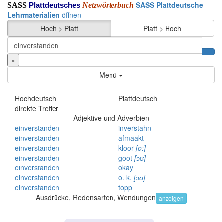
SASS Plattdeutsche
SASS
Netzwörterbuch
Plattdeutsches
Lehrmaterialien
öffnen
Hoch > Platt
Platt > Hoch
×
Menü
Hochdeutsch
Plattdeutsch
direkte Treffer
Adjektive und Adverbien
einverstanden
inverstahn
einverstanden
afmaakt
einverstanden
kloor
[o:]
einverstanden
goot
[ɔʊ]
einverstanden
okay
einverstanden
o.
k.
[ɔʊ]
einverstanden
topp
Ausdrücke, Redensarten, Wendungen
anzeigen