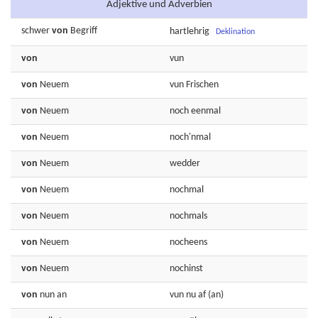
Adjektive und Adverbien
schwer
von
Begriff
hartlehrig
Deklination
von
vun
von
Neuem
vun
Frischen
von
Neuem
noch
eenmal
von
Neuem
noch'nmal
von
Neuem
wedder
von
Neuem
nochmal
von
Neuem
nochmals
von
Neuem
nocheens
von
Neuem
nochinst
von
nun
an
vun
nu
af (an)