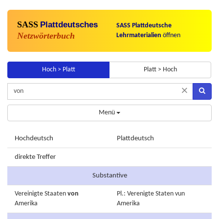
SASS
Plattdeutsches
SASS Plattdeutsche
Netzwörterbuch
Lehrmaterialien
öffnen
Hoch > Platt
Platt > Hoch
×
Menü
Hochdeutsch
Plattdeutsch
direkte Treffer
Substantive
Vereinigte
Staaten
von
Pl.: Verenigte Staten vun
Amerika
Amerika