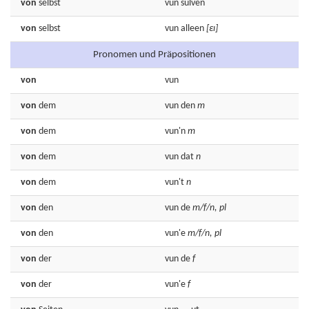
von
selbst
vun
sülven
von
selbst
vun
alleen
[εɪ]
Pronomen und Präpositionen
von
vun
von
dem
vun
den
m
von
dem
vun'n
m
von
dem
vun
dat
n
von
dem
vun't
n
von
den
vun
de
m/f/n, pl
von
den
vun'e
m/f/n, pl
von
der
vun
de
f
von
der
vun'e
f