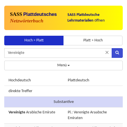
SASS
Plattdeutsches
SASS Plattdeutsche
Netzwörterbuch
Lehrmaterialien
öffnen
Hoch > Platt
Platt > Hoch
×
Menü
Hochdeutsch
Plattdeutsch
direkte Treffer
Substantive
Vereinigte
Arabische
Emirate
Pl.: Verenigte Araabsche
Emiraten