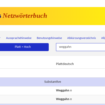
Netzwörterbuch
s
r
Aussprachehinweise
Benutzungshinweise
Abkürzungsverzeichnis
Al
Platt > Hoch
Plattdeutsch
Substantive
Weggahn
n
Weggahn
n