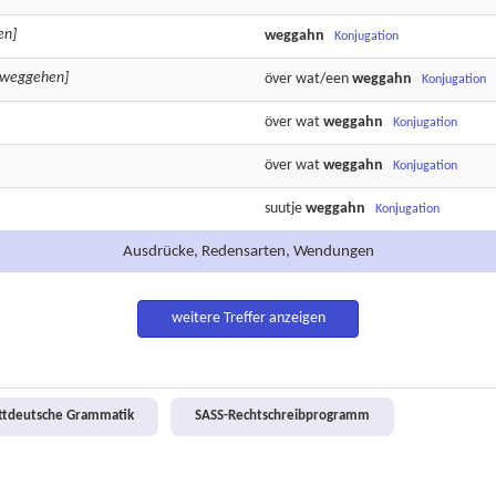
en]
weggahn
Konjugation
nweggehen]
över wat/een
weggahn
Konjugation
över wat
weggahn
Konjugation
över wat
weggahn
Konjugation
suutje
weggahn
Konjugation
Ausdrücke, Redensarten, Wendungen
weitere Treffer anzeigen
attdeutsche Grammatik
SASS-Rechtschreibprogramm