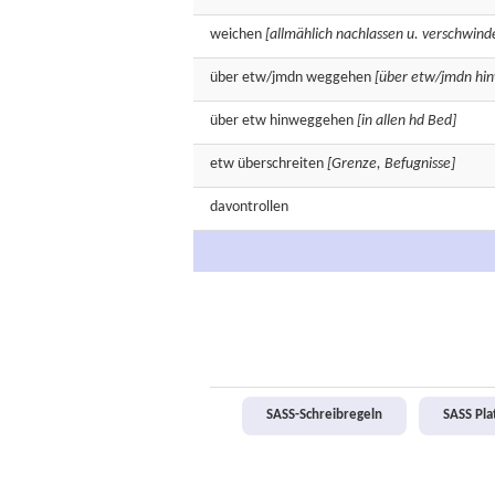
weichen
[allmählich nachlassen u. verschwind
über etw/jmdn
weggehen
[über etw/jmdn hi
über etw
hinweggehen
[in allen hd Bed]
etw
überschreiten
[Grenze, Befugnisse]
davontrollen
SASS-Schreibregeln
SASS Pl