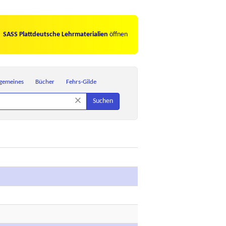
SASS Plattdeutsche Lehrmaterialien
öffnen
lgemeines
Bücher
Fehrs-Gilde
×
Suchen