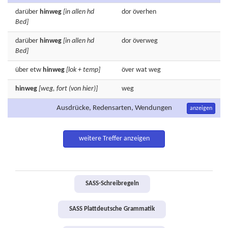
darüber
hinweg
[in allen hd
dor
överhen
Bed]
darüber
hinweg
[in allen hd
dor
överweg
Bed]
über etw
hinweg
[lok + temp]
över wat
weg
hinweg
[weg, fort (von hier)]
weg
Ausdrücke, Redensarten, Wendungen
anzeigen
weitere Treffer anzeigen
SASS-Schreibregeln
SASS Plattdeutsche Grammatik