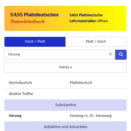
SASS
Plattdeutsches
SASS Plattdeutsche
Netzwörterbuch
Lehrmaterialien
öffnen
Hoch > Platt
Platt > Hoch
×
Menü
Hochdeutsch
Plattdeutsch
direkte Treffer
Substantive
Hinweg
Henweg
m
, Pl.: Henweeg
Adjektive und Adverbien