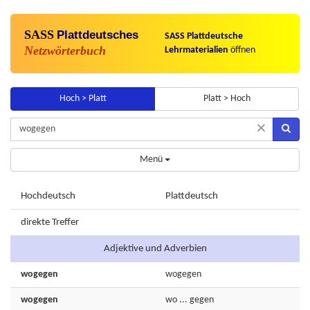
SASS
Plattdeutsches
SASS Plattdeutsche
Netzwörterbuch
Lehrmaterialien
öffnen
Hoch > Platt
Platt > Hoch
×
Menü
Hochdeutsch
Plattdeutsch
direkte Treffer
Adjektive und Adverbien
wogegen
wogegen
wogegen
wo
...
gegen