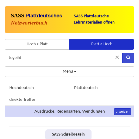
SASS
Plattdeutsches
SASS Plattdeutsche
Netzwörterbuch
Lehrmaterialien
öffnen
Hoch > Platt
Platt > Hoch
×
Menü
Hochdeutsch
Plattdeutsch
direkte Treffer
Ausdrücke, Redensarten, Wendungen
anzeigen
SASS-Schreibregeln