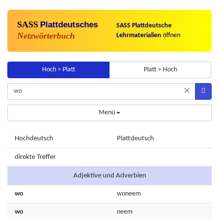
SASS
Plattdeutsches
SASS Plattdeutsche
Netzwörterbuch
Lehrmaterialien
öffnen
Hoch > Platt
Platt > Hoch
×
Menü
Hochdeutsch
Plattdeutsch
direkte Treffer
Adjektive und Adverbien
wo
woneem
wo
neem