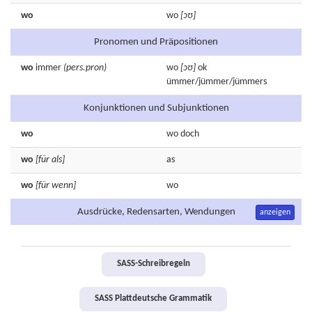
wo
wo
[ɔʊ]
Pronomen und Präpositionen
wo
immer
(pers.pron)
wo
[ɔʊ]
ok
ümmer/jümmer/jümmers
Konjunktionen und Subjunktionen
wo
wo
doch
wo
[für als]
as
wo
[für wenn]
wo
Ausdrücke, Redensarten, Wendungen
anzeigen
SASS-Schreibregeln
SASS Plattdeutsche Grammatik