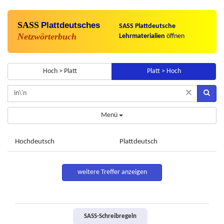
SASS
Plattdeutsches
SASS Plattdeutsche
Netzwörterbuch
Lehrmaterialien
öffnen
Hoch > Platt
Platt > Hoch
×
Menü
Hochdeutsch
Plattdeutsch
weitere Treffer anzeigen
SASS-Schreibregeln