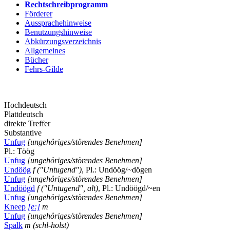
Rechtschreibprogramm
Förderer
Aussprachehinweise
Benutzungshinweise
Abkürzungsverzeichnis
Allgemeines
Bücher
Fehrs-Gilde
Hochdeutsch
Plattdeutsch
direkte Treffer
Substantive
Unfug
[ungehöriges/störendes Benehmen]
Pl.: Töög
Unfug
[ungehöriges/störendes Benehmen]
Undöög
f
(″Untugend″)
, Pl.: Undöög/~dögen
Unfug
[ungehöriges/störendes Benehmen]
Undöögd
f
(″Untugend″, alt)
, Pl.: Undöögd/~en
Unfug
[ungehöriges/störendes Benehmen]
Kneep
[e:]
m
Unfug
[ungehöriges/störendes Benehmen]
Spalk
m
(schl-holst)