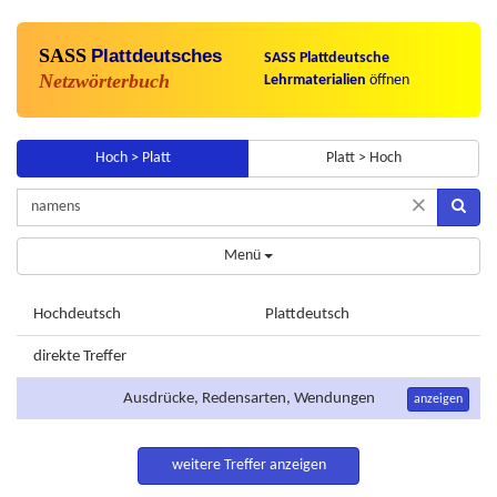
SASS
Plattdeutsches
SASS Plattdeutsche
Netzwörterbuch
Lehrmaterialien
öffnen
Hoch > Platt
Platt > Hoch
×
Menü
Hochdeutsch
Plattdeutsch
direkte Treffer
Ausdrücke, Redensarten, Wendungen
anzeigen
weitere Treffer anzeigen