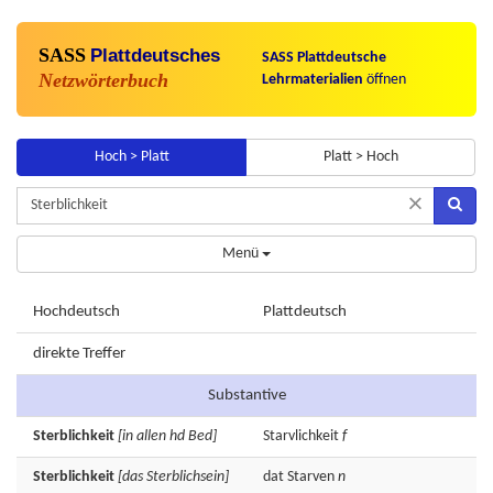
SASS
Plattdeutsches
SASS Plattdeutsche
Netzwörterbuch
Lehrmaterialien
öffnen
Hoch > Platt
Platt > Hoch
×
Menü
Hochdeutsch
Plattdeutsch
direkte Treffer
Substantive
Sterblichkeit
[in allen hd Bed]
Starvlichkeit
f
Sterblichkeit
[das Sterblichsein]
dat
Starven
n