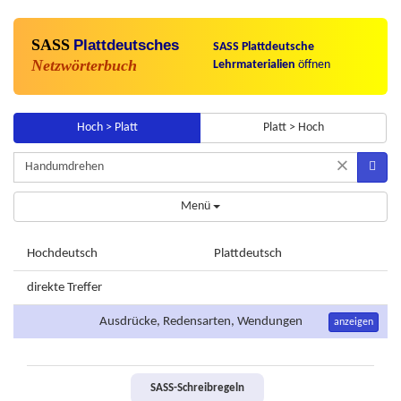
SASS
Plattdeutsches
SASS Plattdeutsche
Netzwörterbuch
Lehrmaterialien
öffnen
Hoch > Platt
Platt > Hoch
×
Menü
Hochdeutsch
Plattdeutsch
direkte Treffer
Ausdrücke, Redensarten, Wendungen
anzeigen
SASS-Schreibregeln