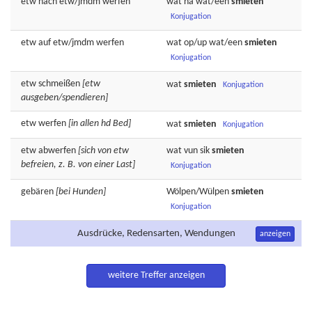
etw nach etw/jmdm
werfen
wat na wat/een
smieten
Konjugation
etw auf etw/jmdm
werfen
wat op/up wat/een
smieten
Konjugation
etw
schmeißen
[etw
wat
smieten
Konjugation
ausgeben/spendieren]
etw
werfen
[in allen hd Bed]
wat
smieten
Konjugation
etw
abwerfen
[sich von etw
wat vun sik
smieten
befreien, z. B. von einer Last]
Konjugation
gebären
[bei Hunden]
Wölpen/Wülpen
smieten
Konjugation
Ausdrücke, Redensarten, Wendungen
anzeigen
weitere Treffer anzeigen