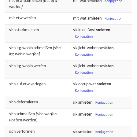
mit etw
schmeißen
[mit etw
mit wat
smieten
Konjugation
werfen]
mit etw
werfen
mit wat
smieten
Konjugation
sich
starkmachen
sik in de
Bost
smieten
Konjugation
sich irg.wohin
schmeißen
[sich
sik jicht.wohen
smieten
irg.wohin werfen]
Konjugation
sich irg.wohin
werfen
sik jicht.wohen
smieten
Konjugation
sich auf etw
verlegen
sik op/up wat
smieten
Konjugation
sich
deformieren
sik
smieten
Konjugation
sich
schmeißen
[sich werfen,
sik
smieten
Konjugation
uneben werden]
sich
verformen
sik
smieten
Konjugation