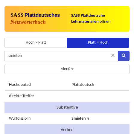
SASS
Plattdeutsches
SASS Plattdeutsche
Netzwörterbuch
Lehrmaterialien
öffnen
Hoch > Platt
Platt > Hoch
×
Menü
Hochdeutsch
Plattdeutsch
direkte Treffer
Substantive
Wurfdisziplin
Smieten
n
Verben