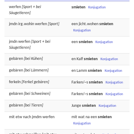
werfen
[Sport + bei
smieten
Konjugation
Säugetieren]
jmdn irg.wohin
werfen
[Sport]
een jicht.wohen
smieten
Konjugation
jmdn
werfen
[Sport + bei
een
smieten
Konjugation
Säugetieren]
gebären
[bei Kühen]
en Kalf
smieten
Konjugation
gebären
[bei Lämmern]
en Lamm
smieten
Konjugation
ferkeln
[Ferkel gebären]
Farken/~s
smieten
Konjugation
gebären
[bei Schweinen]
Farken/~s
smieten
Konjugation
gebären
[bei Tieren]
Junge
smieten
Konjugation
mit etw nach jmdm
werfen
mit wat na een
smieten
Konjugation