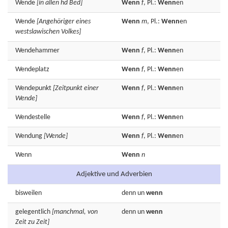
Wende
[in allen hd Bed]
Wenn
f
, Pl.:
Wenn
en
Wende
[Angehöriger eines
Wenn
m
, Pl.:
Wenn
en
westslawischen Volkes]
Wendehammer
Wenn
f
, Pl.:
Wenn
en
Wendeplatz
Wenn
f
, Pl.:
Wenn
en
Wendepunkt
[Zeitpunkt einer
Wenn
f
, Pl.:
Wenn
en
Wende]
Wendestelle
Wenn
f
, Pl.:
Wenn
en
Wendung
[Wende]
Wenn
f
, Pl.:
Wenn
en
Wenn
Wenn
n
Adjektive und Adverbien
bisweilen
denn
un
wenn
gelegentlich
[manchmal, von
denn
un
wenn
Zeit zu Zeit]