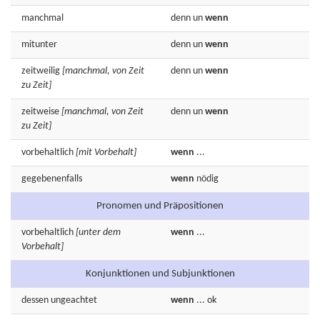
manchmal
denn
un
wenn
mitunter
denn
un
wenn
zeitweilig
[manchmal, von Zeit
denn
un
wenn
zu Zeit]
zeitweise
[manchmal, von Zeit
denn
un
wenn
zu Zeit]
vorbehaltlich
[mit Vorbehalt]
wenn
...
gegebenenfalls
wenn
nödig
Pronomen und Präpositionen
vorbehaltlich
[unter dem
wenn
...
Vorbehalt]
Konjunktionen und Subjunktionen
dessen
ungeachtet
wenn
... ok