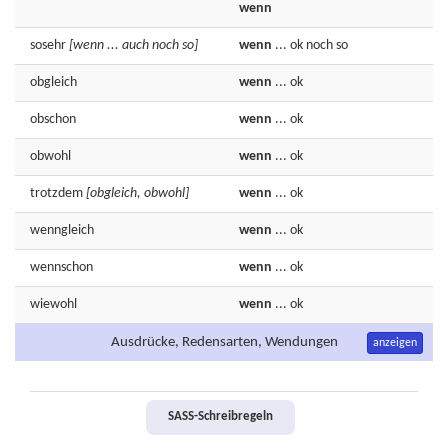
wenn
sosehr
[wenn ... auch noch so]
wenn
...
ok
noch
so
obgleich
wenn
...
ok
obschon
wenn
...
ok
obwohl
wenn
...
ok
trotzdem
[obgleich, obwohl]
wenn
...
ok
wenngleich
wenn
...
ok
wennschon
wenn
...
ok
wiewohl
wenn
...
ok
Ausdrücke, Redensarten, Wendungen
anzeigen
SASS-Schreibregeln