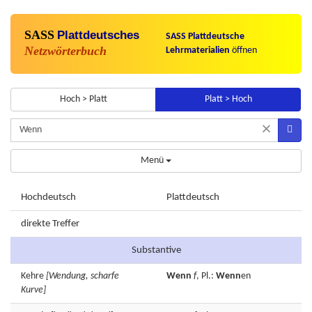
SASS
Plattdeutsches
SASS Plattdeutsche
Netzwörterbuch
Lehrmaterialien
öffnen
Hoch > Platt
Platt > Hoch
×
Menü
Hochdeutsch
Plattdeutsch
direkte Treffer
Substantive
Kehre
[Wendung, scharfe
Wenn
f
, Pl.:
Wenn
en
Kurve]