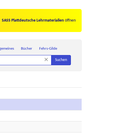
SASS Plattdeutsche Lehrmaterialien
öffnen
lgemeines
Bücher
Fehrs-Gilde
×
Suchen