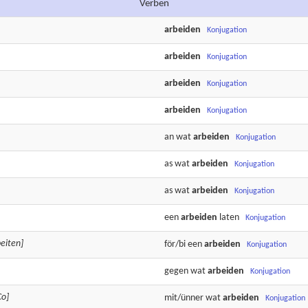
Verben
arbeiden
Konjugation
arbeiden
Konjugation
arbeiden
Konjugation
arbeiden
Konjugation
an wat
arbeiden
Konjugation
as wat
arbeiden
Konjugation
as wat
arbeiden
Konjugation
een
arbeiden
laten
Konjugation
eiten]
för/bi een
arbeiden
Konjugation
gegen wat
arbeiden
Konjugation
Co]
mit/ünner wat
arbeiden
Konjugation