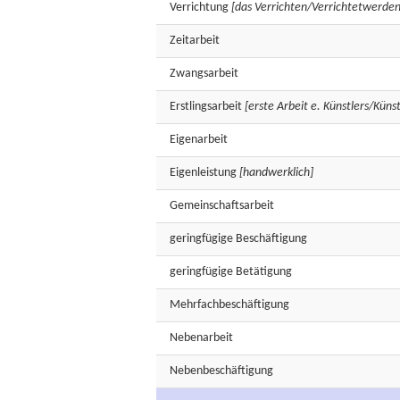
Verrichtung
[das Verrichten/Verrichtetwerden
Zeitarbeit
Zwangsarbeit
Erstlingsarbeit
[erste Arbeit e. Künstlers/Künst
Eigenarbeit
Eigenleistung
[handwerklich]
Gemeinschaftsarbeit
geringfügige
Beschäftigung
geringfügige
Betätigung
Mehrfachbeschäftigung
Nebenarbeit
Nebenbeschäftigung