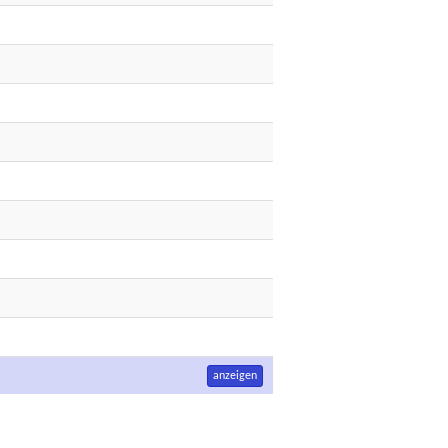
anzeigen