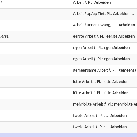
]
Arbeit
f
, Pl.:
Arbeiden
Arbeit
f
op/up Tiet, Pl.:
Arbeiden
...
Arbeit
f
ünner Dwang, Pl.:
Arbeiden
.
lerin]
eerste
Arbeit
f
, Pl.: eerste
Arbeiden
egen
Arbeit
f
, Pl.: egen
Arbeiden
egen
Arbeit
f
, Pl.: egen
Arbeiden
gemeensame
Arbeit
f
, Pl.: gemeen
lütte
Arbeit
f
, Pl.: lütte
Arbeiden
lütte
Arbeit
f
, Pl.: lütte
Arbeiden
mehrfolige
Arbeit
f
, Pl.: mehrfolige
A
twete
Arbeit
f
, Pl.: ...
Arbeiden
twete
Arbeit
f
, Pl.: ...
Arbeiden