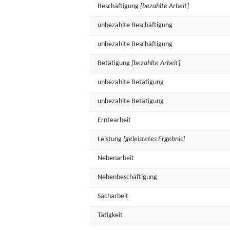
Beschäftigung
[bezahlte Arbeit]
unbezahlte
Beschäftigung
unbezahlte
Beschäftigung
Betätigung
[bezahlte Arbeit]
unbezahlte
Betätigung
unbezahlte
Betätigung
Erntearbeit
Leistung
[geleistetes Ergebnis]
Nebenarbeit
Nebenbeschäftigung
Sacharbeit
Tätigkeit