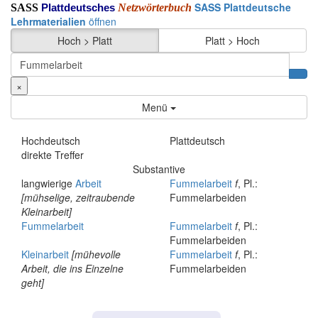
SASS Plattdeutsche
SASS
Netzwörterbuch
Plattdeutsches
Lehrmaterialien
öffnen
Hoch > Platt
Platt > Hoch
×
Menü
Hochdeutsch
Plattdeutsch
direkte Treffer
Substantive
langwierige
Arbeit
Fummelarbeit
f
, Pl.:
[mühselige, zeitraubende
Fummelarbeiden
Kleinarbeit]
Fummelarbeit
Fummelarbeit
f
, Pl.:
Fummelarbeiden
Kleinarbeit
[mühevolle
Fummelarbeit
f
, Pl.:
Arbeit, die ins Einzelne
Fummelarbeiden
geht]