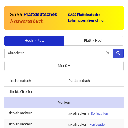
SASS
Plattdeutsches
SASS Plattdeutsche
Netzwörterbuch
Lehrmaterialien
öffnen
Hoch > Platt
Platt > Hoch
×
Menü
Hochdeutsch
Plattdeutsch
direkte Treffer
Verben
sich
abrackern
sik
afrackern
Konjugation
sich
abrackern
sik
afracken
Konjugation