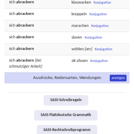
sich
abrackern
klauwarken
Konjugation
sich
abrackern
knüppeln
Konjugation
sich
abrackern
marachen
Konjugation
sich
abrackern
slaven
Konjugation
sich
abrackern
wöhlen
[œʏ]
Konjugation
sich
abrackern
[bei
sik
afasen
Konjugation
schmutziger Arbeit]
Ausdrücke, Redensarten, Wendungen
anzeigen
SASS-Schreibregeln
SASS Plattdeutsche Grammatik
SASS-Rechtschreibprogramm