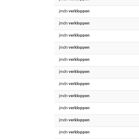
jmdn
verkloppen
jmdn
verkloppen
jmdn
verkloppen
jmdn
verkloppen
jmdn
verkloppen
jmdn
verkloppen
jmdn
verkloppen
jmdn
verkloppen
jmdn
verkloppen
jmdn
verkloppen
jmdn
verkloppen