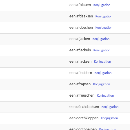
een
afblauen
Konjugation
een
afdaaksen
Konjugation
een
afdöschen
Konjugation
een
afjacken
Konjugation
een
afjackeln
Konjugation
een
afjacksen
Konjugation
een
afleddern
Konjugation
een
afrapsen
Konjugation
een
afrüüschen
Konjugation
een
dörchdaaksen
Konjugation
een
dörchkloppen
Konjugation
een
dörchneihen
Konjugation