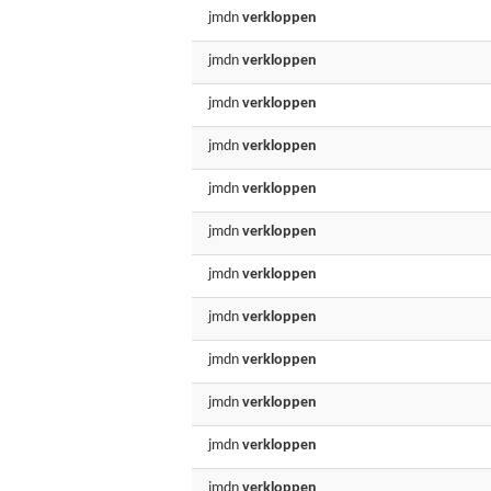
jmdn
verkloppen
jmdn
verkloppen
jmdn
verkloppen
jmdn
verkloppen
jmdn
verkloppen
jmdn
verkloppen
jmdn
verkloppen
jmdn
verkloppen
jmdn
verkloppen
jmdn
verkloppen
jmdn
verkloppen
jmdn
verkloppen