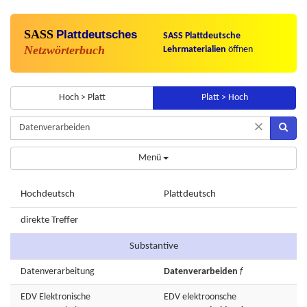
SASS
Plattdeutsches
SASS Plattdeutsche
Netzwörterbuch
Lehrmaterialien
öffnen
Hoch > Platt
Platt > Hoch
×
Menü
Hochdeutsch
Plattdeutsch
direkte Treffer
Substantive
Datenverarbeitung
Datenverarbeiden
f
EDV
Elektronische
EDV
elektroonsche