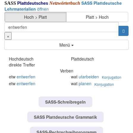
SASS Plattdeutsche
SASS
Netzwörterbuch
Plattdeutsches
Lehrmaterialien
öffnen
Hoch > Platt
Platt > Hoch
×
Menü
Hochdeutsch
Plattdeutsch
direkte Treffer
Verben
etw
entwerfen
wat
utarbeiden
Konjugation
etw
entwerfen
wat
planen
Konjugation
SASS-Schreibregeln
SASS Plattdeutsche Grammatik
SASS-Rechtschreibprogramm