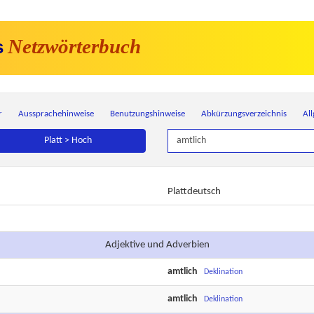
Netzwörterbuch
s
r
Aussprachehinweise
Benutzungshinweise
Abkürzungsverzeichnis
Al
Platt > Hoch
Plattdeutsch
Adjektive und Adverbien
amtlich
Deklination
amtlich
Deklination