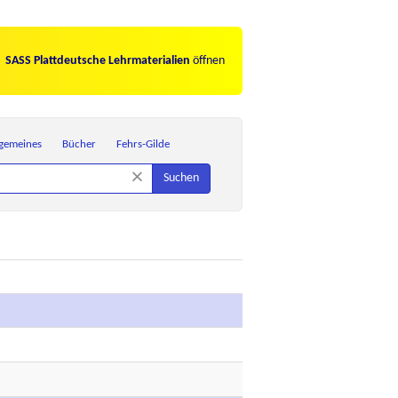
SASS Plattdeutsche Lehrmaterialien
öffnen
lgemeines
Bücher
Fehrs-Gilde
×
Suchen