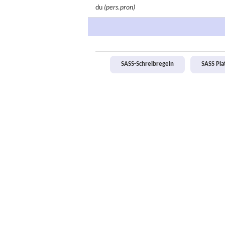
du
(pers.pron)
SASS-Schreibregeln
SASS Pl