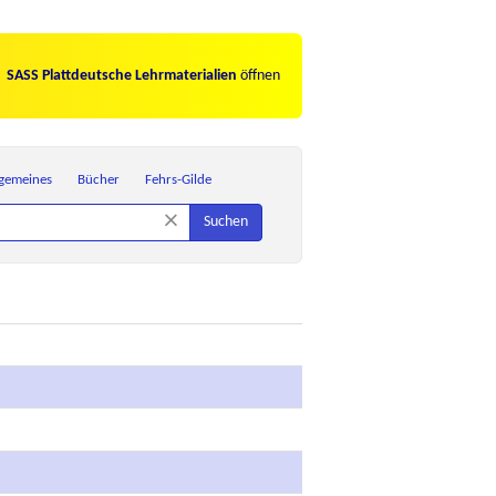
SASS Plattdeutsche Lehrmaterialien
öffnen
lgemeines
Bücher
Fehrs-Gilde
×
Suchen