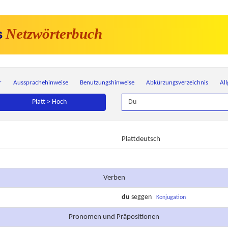
Netzwörterbuch
s
r
Aussprachehinweise
Benutzungshinweise
Abkürzungsverzeichnis
Al
Platt > Hoch
Plattdeutsch
Verben
du
seggen
Konjugation
Pronomen und Präpositionen