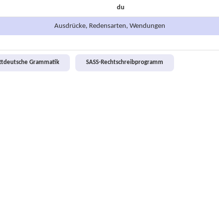
du
Ausdrücke, Redensarten, Wendungen
attdeutsche Grammatik
SASS-Rechtschreibprogramm